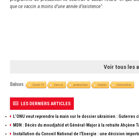
que ce vaccin a moins d’une année d’existence"
.
Voir tous les a
Balises :
Covid-19
Vaccin
production
Saidal
CoronaVac
LES DERNIERS ARTICLES
L’ONU veut reprendre la main sur le dossier ukrainien : Guterres 
MDN : Décès du moudjahid et Général-Major à la retraite Ahçène T
Installation du Conseil National de l'Energie : une décision import