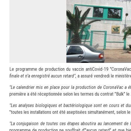
Le programme de production du vaccin antiCovid-19 "CoronaVac" p
finale et n’a enregistré aucun retard",
a assuré vendredi le ministè
"Le calendrier mis en place pour la production de CoronaVac a ét
première a été réceptionnée selon les termes du contrat "Bulk" le 
"Les analyses biologiques et bactériologique sont en cours et d
"toutes les installations ont été aseptisées simultanément, selon l
"La conjugaison de toutes ces étapes aboutira au lancement de 
programme de production ne souffrait d’"aucun retard" et que bie