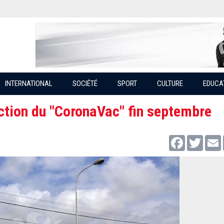
INTERNATIONAL
SOCIÉTÉ
SPORT
CULTURE
EDUCA
uction du "CoronaVac" fin septembre
Facebook
Twitter