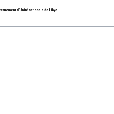
ernement d'Unité nationale de Libye
S
RUBRIQUES
Nous
Actualité
ous
économie
Politique
les
International
Société