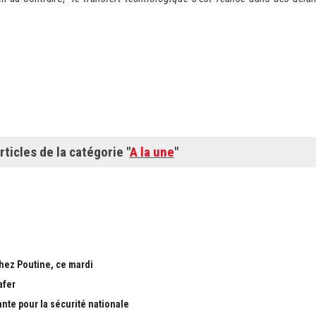
rticles de la catégorie "
A la une
"
chez Poutine, ce mardi
afer
ante pour la sécurité nationale