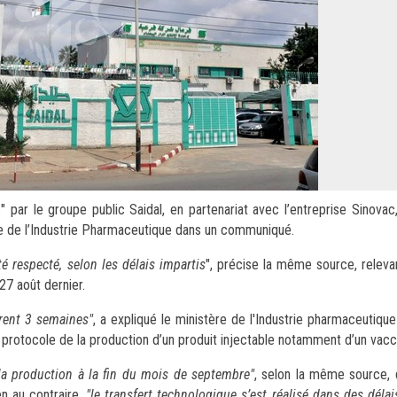
ar le groupe public Saidal, en partenariat avec l’entreprise Sinovac
re de l’Industrie Pharmaceutique dans un communiqué.
é respecté, selon les délais impartis
", précise la même source, releva
27 août dernier.
urent 3 semaines"
, a expliqué le ministère de l'Industrie pharmaceutique
e protocole de la production d’un produit injectable notamment d’un vacci
la production à la fin du mois de septembre"
, selon la même source, q
n au contraire,
"le transfert technologique s’est réalisé dans des délai