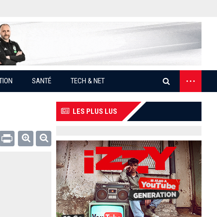
...
TION
SANTÉ
TECH & NET
LES PLUS LUS
Email
Print