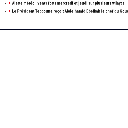
Alerte météo : vents forts mercredi et jeudi sur plusieurs wilayas
Le Président Tebboune reçoit Abdelhamid Dbeibah le chef du Gouv
À PROPOS DE ALGÉRIE1
LIENS UTILE
à propos de 
Contactez-n
Publicités
Retrouvez les sujets d'actualités politiques,
économiques et sociales en temps réel et en
Mentions léga
direct. Algérie1 explore, observe, ausculte, scrute
et décrit l'actualité Algérienne.
© 2021 Algerie1.com - Tous droits réservés.