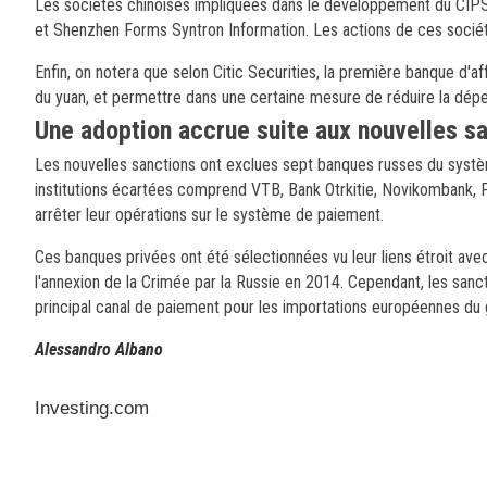
Les sociétés chinoises impliquées dans le développement du CIPS 
et Shenzhen Forms Syntron Information. Les actions de ces sociét
Enfin, on notera que selon Citic Securities, la première banque d'affa
du yuan, et permettre dans une certaine mesure de réduire la dépe
Une adoption accrue suite aux nouvelles s
Les nouvelles sanctions ont exclues sept banques russes du systèm
institutions écartées comprend VTB, Bank Otrkitie, Novikombank,
arrêter leur opérations sur le système de paiement.
Ces banques privées ont été sélectionnées vu leur liens étroit ave
l'annexion de la Crimée par la Russie en 2014. Cependant, les sanc
principal canal de paiement pour les importations européennes du
Alessandro Albano
Investing.com