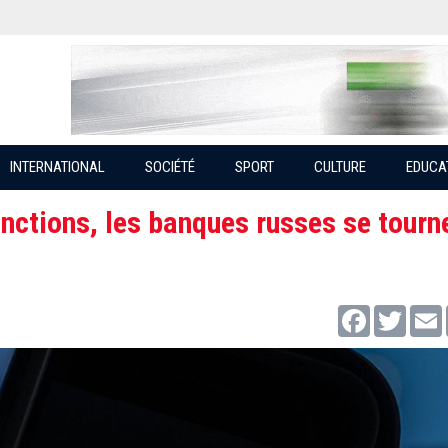
INTERNATIONAL
SOCIÉTÉ
SPORT
CULTURE
EDUCA
nctions, les banques russes se tourn
Facebook
Twitter