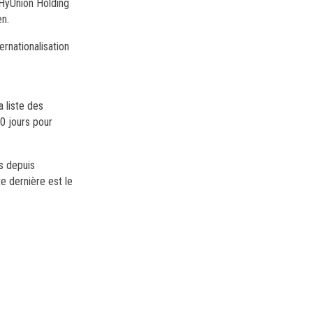
 HyUnion Holding
en.
ernationalisation
 liste des
0 jours pour
s depuis
e dernière est le