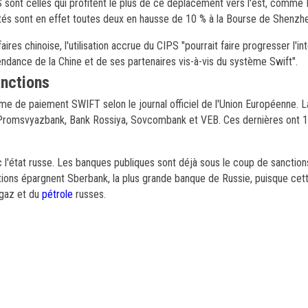
sont celles qui profitent le plus de ce déplacement vers l'est, comme
és sont en effet toutes deux en hausse de 10 % à la Bourse de Shenzh
ires chinoise, l'utilisation accrue du CIPS "pourrait faire progresser l'int
ndance de la Chine et de ses partenaires vis-à-vis du système Swift".
anctions
e de paiement SWIFT selon le journal officiel de l'Union Européenne. La
 Promsvyazbank, Bank Rossiya, Sovcombank et VEB. Ces dernières ont 1
c l'état russe. Les banques publiques sont déjà sous le coup de sanction
tions épargnent Sberbank, la plus grande banque de Russie, puisque cett
 gaz et du
pétrole
russes.