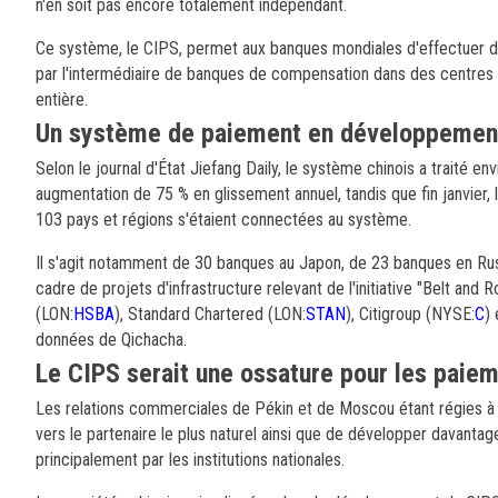
n'en soit pas encore totalement indépendant.
Ce système, le CIPS, permet aux banques mondiales d'effectuer des 
par l'intermédiaire de banques de compensation dans des centres o
entière.
Un système de paiement en développemen
Selon le journal d'État Jiefang Daily, le système chinois a traité en
augmentation de 75 % en glissement annuel, tandis que fin janvier, 
103 pays et régions s'étaient connectées au système.
Il s'agit notamment de 30 banques au Japon, de 23 banques en Rus
cadre de projets d'infrastructure relevant de l'initiative "Belt an
(LON:
HSBA
), Standard Chartered (LON:
STAN
), Citigroup (NYSE:
C
)
données de Qichacha.
Le CIPS serait une ossature pour les paie
Les relations commerciales de Pékin et de Moscou étant régies à 
vers le partenaire le plus naturel ainsi que de développer davanta
principalement par les institutions nationales.