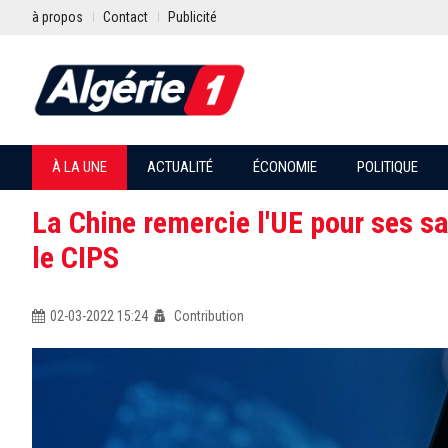
à propos
Contact
Publicité
À LA UNE
ACTUALITÉ
ÉCONOMIE
POLITIQUE
La Chine remercie l'UE pour ses sa
le CIPS
02-03-2022 15:24
Contribution