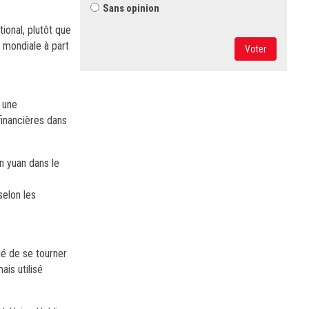
Sans opinion
ional, plutôt que
 mondiale à part
Voter
t une
financières dans
n yuan dans le
selon les
dé de se tourner
is utilisé