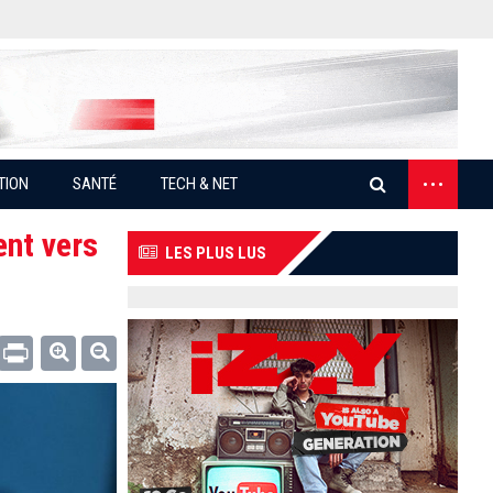
...
TION
SANTÉ
TECH & NET
ent vers
LES PLUS LUS
Email
Print