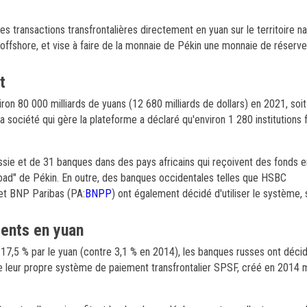
transactions transfrontalières directement en yuan sur le territoire nat
ffshore, et vise à faire de la monnaie de Pékin une monnaie de réserve
t
viron 80 000 milliards de yuans (12 680 milliards de dollars) en 2021, soi
la société qui gère la plateforme a déclaré qu'environ 1 280 institutions 
sie et de 31 banques dans des pays africains qui reçoivent des fonds e
d Road" de Pékin. En outre, des banques occidentales telles que HSBC
 et BNP Paribas (PA:
BNPP
) ont également décidé d'utiliser le système, 
ments en yuan
17,5 % par le yuan (contre 3,1 % en 2014), les banques russes ont déci
ge leur propre système de paiement transfrontalier SPSF, créé en 2014 ma