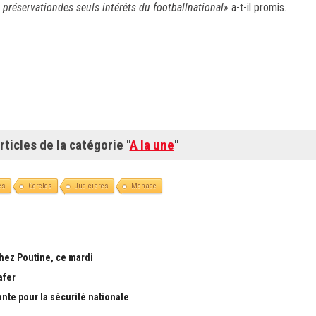
 préservationdes seuls intérêts du footballnational»
a-t-il promis.
rticles de la catégorie "
A la une
"
es
Cercles
Judiciares
Menace
chez Poutine, ce mardi
afer
ante pour la sécurité nationale