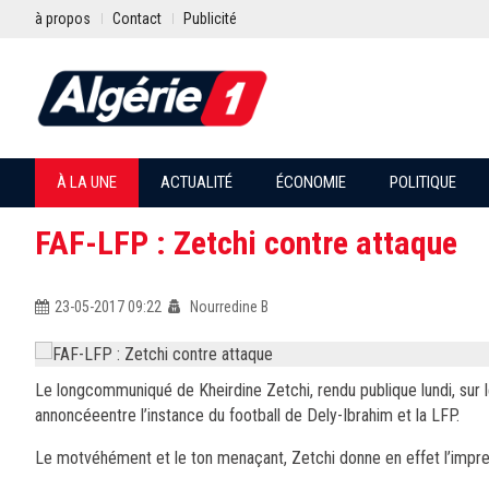
à propos
Contact
Publicité
À LA UNE
ACTUALITÉ
ÉCONOMIE
POLITIQUE
FAF-LFP : Zetchi contre attaque
23-05-2017 09:22
Nourredine B
Le longcommuniqué de Kheirdine Zetchi, rendu publique lundi, sur le
annoncéeentre l’instance du football de Dely-Ibrahim et la LFP.
Le motvéhément et le ton menaçant, Zetchi donne en effet l’impre