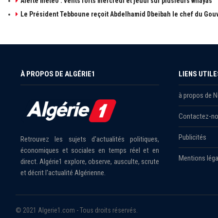
Alerte météo : vents forts mercredi et jeudi sur plusieurs wilayas
Le Président Tebboune reçoit Abdelhamid Dbeibah le chef du Gouv
À PROPOS DE ALGÉRIE1
LIENS UTILE
à propos de 
Contactez-n
Publicités
Retrouvez les sujets d'actualités politiques,
économiques et sociales en temps réel et en
Mentions léga
direct. Algérie1 explore, observe, ausculte, scrute
et décrit l'actualité Algérienne.
© 2021 Algerie1.com - Tous droits réservés.