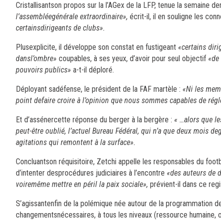
Cristallisantson propos sur la l’AGex de la LFP, tenue la semaine de
l’assembléegénérale extraordinaire»,
écrit-il, il en souligne les co
certainsdirigeants de clubs».
Plusexplicite, il développe son constat en fustigeant
«certains diri
dansl’ombre»
coupables, à ses yeux, d’avoir pour seul objectif
«de 
pouvoirs publics»
a-t-il déploré.
Déployant sadéfense, le président de la FAF martèle :
«Ni les mem
point defaire croire à l’opinion que nous sommes capables de régl
Et d’assénercette réponse du berger à la bergère :
« …alors que l
peut-être oublié, l’actuel Bureau Fédéral, qui n’a que deux mois d
agitations qui remontent à la surface».
Concluantson réquisitoire, Zetchi appelle les responsables du foot
d’intenter desprocédures judiciaires à l’encontre
«des auteurs de d
voiremême mettre en péril la paix sociale»,
prévient-il dans ce regi
S’agissantenfin de la polémique née autour de la programmation de l
changementsnécessaires, à tous les niveaux (ressource humaine, or