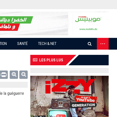
...
TION
SANTÉ
TECH & NET
LES PLUS LUS
Email
Print
de la guéguerre