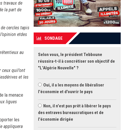
es travaux de
e la part de
 de cercles tapis
l’opinion etdes
SONDAGE
rétentieux au
Selon vous, le président Tebboune
réussira-t-il à concrétiser son objectif de
"L'Algérie Nouvelle" ?
 ceux quil’ont
esdérives et les
Oui, il a les moyens de libéraliser
l'économie et d'ouvrir le pays
 de la menace
aux ligues
Non, il n'est pas prêt à libérer le pays
des entraves bureaucratiques et de
l'économie dirigée
pporter les
e appliquera