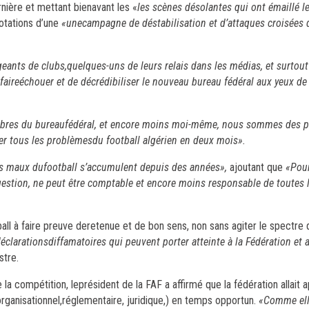
rnière et mettant bienavant les «
les scènes désolantes qui ont émaillé l
nnotations d’une
«unecampagne de déstabilisation et d’attaques croisées d
geants de clubs,quelques-uns de leurs relais dans les médias, et surtout
faireéchouer et de décrédibiliser le nouveau bureau fédéral aux yeux de 
bres du bureaufédéral, et encore moins moi-même, nous sommes des p
er tous les problèmesdu football algérien en deux mois».
es maux dufootball s’accumulent depuis des années»,
ajoutant que
«Pour
egestion, ne peut être comptable et encore moins responsable de toutes l
ball à faire preuve deretenue et de bon sens, non sans agiter le spectre
éclarationsdiffamatoires qui peuvent porter atteinte à la Fédération et 
stre.
a compétition, leprésident de la FAF a affirmé que la fédération allait a
ganisationnel,réglementaire, juridique,) en temps opportun.
«Comme ell