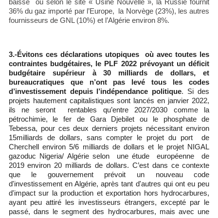
baisse où selon le site « Usine Nouvelle », la Russie fournit
36% du gaz importé par l’Europe, la Norvège (23%), les autres
fournisseurs de GNL (10%) et l’Algérie environ 8%.
3.-Évitons ces déclarations utopiques où avec toutes les
contraintes budgétaires, le PLF 2022 prévoyant un déficit
budgétaire supérieur à 30 milliards de dollars, et
bureaucratiques que n’ont pas levé tous les codes
d’investissement depuis l’indépendance politique
. Si des
projets hautement capitalistiques sont lancés en janvier 2022,
ils ne seront rentables qu’entre 2027/2030 comme la
pétrochimie, le fer de Gara Djebilet ou le phosphate de
Tebessa, pour ces deux derniers projets nécessitant environ
15milliards de dollars, sans compter le projet du port de
Cherchell environ 5/6 milliards de dollars et le projet NIGAL
gazoduc Nigeria/ Algérie selon une étude européenne de
2019 environ 20 milliards de dollars. C’est dans ce contexte
que le gouvernement prévoit un nouveau code
d'investissement en Algérie, après tant d'autres qui ont eu peu
d'impact sur la production et exportation hors hydrocarbures,
ayant peu attiré les investisseurs étrangers, excepté par le
passé, dans le segment des hydrocarbures, mais avec une