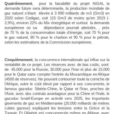
Quatrièmement
, pour la faisabilité du projet NIGAL la
demande future sera déterminante, la production mondiale de
gaz naturel s’étant élevée à 3 890 milliards de m3 (Gm3) en
2020 selon Cedigaz, soit 115 Gm3 de moins qu’en 2019 (-
2,9%), environ 22% du Mix énergétique et surtout la demande
européenne où sa dépendance pourrait atteindre, , près
de 70 % de la consommation totale d'énergie, soit 70 % pour
le gaz naturel, 80 % pour le charbon et 90 % pour le pétrole,
selon les estimations de la Commission européenne.
Cinquièmement
, la concurrence internationale qui influe sur la
rentabilité de ce projet. Les réserves avec de bas coûts, sont
de 45.000 pour la Russie, 30.000 pour l’Iran et plus de 15.000
pour le Qatar sans compter l’entrée du Mozambique en Afrique
(4500 de réserves). Ne pouvant contourner toute la corniche de
l’Afrique, outre le coût élevé par rapport à ses concurrents, le
fameux gazoduc Sibérie-Chine, le Qatar et l’Iran, proches de
l’Asie, avec des contrats avantageux pour la Chine et l’Inde, le
gazoduc Israël-Europe en activité vers 2025, les importants
gisements de gaz en Méditerranée (20.000 milliards de mètres
cubes gazeux) expliquant les tensions entre la Grèce et la
Turquie. Et l’Algérie est concurrencée même en Afrique, avec