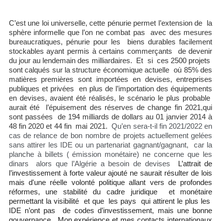
C’est une loi universelle, cette pénurie permet l’extension de la
sphère informelle que l’on ne combat pas avec des mesures
bureaucratiques, pénurie pour les biens durables facilement
stockables ayant permis à certains commerçants de devenir
du jour au lendemain des milliardaires. Et si ces 2500 projets
sont calqués sur la structure économique actuelle où 85% des
matières premières sont importées en devises, entreprises
publiques et privées en plus de l’importation des équipements
en devises, avaient été réalisés, le scénario le plus probable
aurait été l’épuisement des réserves de change fin 2021,qui
sont passées de 194 milliards de dollars au 01 janvier 2014 à
48 fin 2020 et 44 fin mai 2021.
Qu’en sera-t-il fin 2021/2022 en
cas de relance de bon nombre de projets actuellement gelées
sans attirer les IDE ou un partenariat gagnant/gagnant, car la
planche à billets ( émission monétaire) ne concerne que les
dinars alors que l’Algérie a besoin de devises
L’attrait de
l’investissement à forte valeur ajouté ne saurait résulter de lois
mais d'une réelle volonté politique allant vers de profondes
réformes, une stabilité du cadre juridique et monétaire
permettant la visibilité et que les pays qui attirent le plus les
IDE n’ont pas de codes d’investissement, mais une bonne
gouvernance
.
Mon expérience et mes contacts internationaux