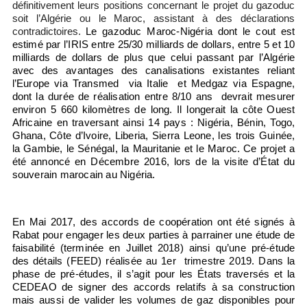
définitivement leurs positions concernant le projet du gazoduc
soit l’Algérie ou le Maroc, assistant à des déclarations
contradictoires.
Le gazoduc Maroc-Nigéria dont le cout est
estimé par l’IRIS entre 25/30 milliards de dollars, entre 5 et 10
milliards de dollars de plus que celui passant par l’Algérie
avec des avantages des canalisations existantes reliant
l’Europe via Transmed via Italie et Medgaz via Espagne,
dont la durée de réalisation entre 8/10 ans devrait mesurer
environ 5 660 kilomètres de long. Il longerait la côte Ouest
Africaine en traversant ainsi 14 pays : Nigéria, Bénin, Togo,
Ghana, Côte d’Ivoire, Liberia, Sierra Leone, les trois Guinée,
la Gambie, le Sénégal, la Mauritanie et le Maroc. Ce projet a
été annoncé en Décembre 2016, lors de la visite d’État du
souverain marocain au Nigéria.
En Mai 2017, des accords de coopération ont été signés à
Rabat pour engager les deux parties à parrainer une étude de
faisabilité (terminée en Juillet 2018) ainsi qu’une pré-étude
des détails (FEED) réalisée au 1er trimestre 2019. Dans la
phase de pré-études, il s’agit pour les États traversés et la
CEDEAO de signer des accords relatifs à sa construction
mais aussi de valider les volumes de gaz disponibles pour