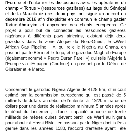
l’Europe et d’entamer les discussions avec les opérateurs du
champ « Tortue » (ressources gazières) au large du Sénégal
et de la Mauritanie (ces deux pays ont signé un accord en
décembre 2018 afin d’exploiter en commun le champ gazier
Tortue-Ahmeyim
et approcher des clients européens.
Ce
projet a pour but de connecter les ressources gazières
nigérianes à différents pays africains, existant déjà deux
gazoducs dans la zone Afrique du Nord-Ouest, le «West
African Gas Pipeline
», qui relie le Nigéria au Ghana, en
passant par le Bénin et le Togo, et le gazoduc Maghreb-Europe
(également nommé « Pedro Duran Farell ») qui relie l’Algérie à
l’Europe via l’Espagne (Cordoue) en passant par le Détroit de
Gibraltar et le Maroc.
Concernant le gazoduc Nigeria Algérie de 4128 km, d’un coût
estimé par la commission européenne qui est passé de 5
milliards de dollars au début de l’entente à 19/20 milliards de
dollars pour une durée de réalisation minimum 5 années après
le début du lancement, d'une capacité annuelle de trente
milliards de mètres cubes devant partir de Warri au Nigeria
pour aboutir à Hassi RMel, en passant par le Niger dont l’idée a
germé dans les années 1980, l’accord d‘entente ayant été