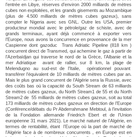
l’entrée en Libye, réserves d’environ 2000 milliards de mètres
cubes non exploitées, et les grands gisements au Mozambique
(plus de 4.500 milliards de mètres cubes gazeux), sans
compter le Nigeria avec ses GNL. Outre les USA, premier
producteur mondial avec le pétrole/gaz de schiste, avec de
grands terminaux, ayant déjà commencé à exporter vers
l’Europe, nous avons la concurrence en provenance de la mer
Caspienne dont gazoduc Trans Adriatic Pipeline (818 km )
concurrent direct de Transmed, qui achemine le gaz à partir de
l’Azerbaïdjan qui traverse le nord de la Grèce, l’Albanie et la
mer Adriatique avant de rallier, sur 8 km, la plage de
Melendugno au sud-est de l’Italie, opérationnel pouvant
transférer l’équivalent de 10 milliards de mètres cubes par an.
Mais le plus grand concurrent de l’Algérie sera la Russie, avec
des coûts bas où la capacité du South Stream de 63 milliards
de mètres cubes gazeux, du North Stream1 de 55 et du North
Stream2 de 55 milliards de mètres cubes gazeux, soit au total
173 milliards de mètres cubes gazeux en direction de l’Europe
(Conférence/débats du Pr Abderrahmane Mebtoul, à l’invitation
de la Fondation allemande Friedrich Ebert et de l’Union
européenne 31 mars 2021). Le marché naturel de l'Algérie, en
termes de rentabilité, étant l'Europe où la part de marché de
l’Algérie face à de nombreux concurrents , en Europe est en