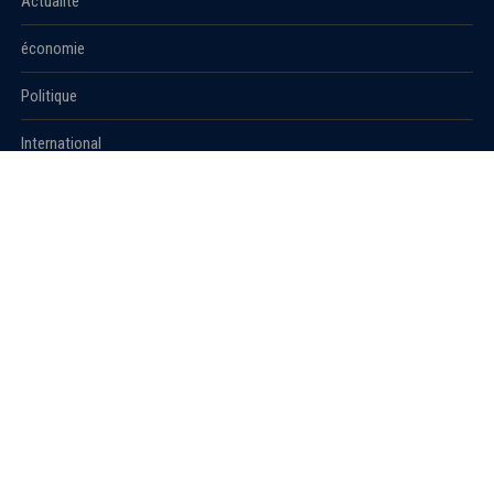
Actualité
économie
Politique
International
Société
RUBRIQUES
Sport
Culture
Education
Santé
Carnet