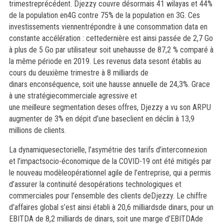
trimestreprécédent. Djezzy couvre désormais 41 wilayas et 44%
de la population en4G contre 75% de la population en 3G. Ces
investissements viennentrépondre à une consommation data en
constante accélération : cettedernière est ainsi passée de 2,7 Go
à plus de 5 Go par utilisateur soit unehausse de 87,2 % comparé à
la même période en 2019. Les revenus data sesont établis au
cours du deuxième trimestre à 8 milliards de
dinars enconséquence, soit une hausse annuelle de 24,3%. Grace
à une stratégiecommerciale agressive et
une meilleure segmentation deses offres, Djezzy a vu son ARPU
augmenter de 3% en dépit d’une baseclient en déclin à 13,9
millions de clients.
La dynamiquesectorielle, l’asymétrie des tarifs d’interconnexion
et l’impactsocio-économique de la COVID-19 ont été mitigés par
le nouveau modèleopérationnel agile de l’entreprise, qui a permis
d’assurer la continuité desopérations technologiques et
commerciales pour l’ensemble des clients deDjezzy. Le chiffre
d’affaires global s’est ainsi établi à 20,6 milliardsde dinars, pour un
EBITDA de 8,2 milliards de dinars, soit une marge d’EBITDAde