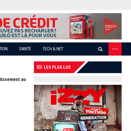
...
TION
SANTÉ
TECH & NET
LES PLUS LUS
stissement au