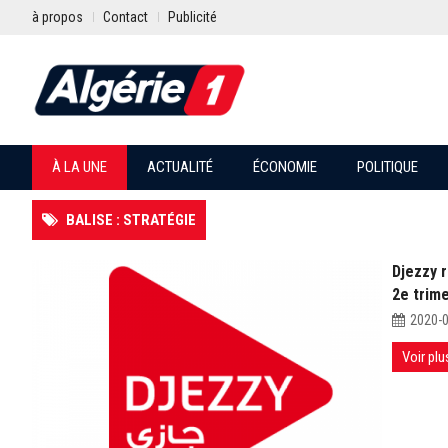
à propos
Contact
Publicité
À LA UNE
ACTUALITÉ
ÉCONOMIE
POLITIQUE
BALISE : STRATÉGIE
Djezzy r
2e trim
2020-
Voir plu