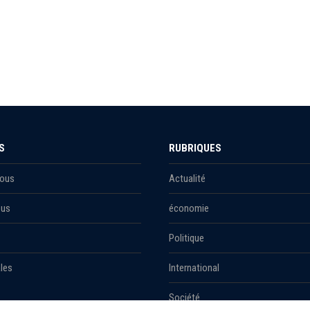
S
RUBRIQUES
Nous
Actualité
ous
économie
Politique
les
International
Société