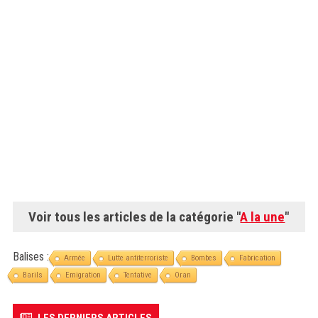
Voir tous les articles de la catégorie "
A la une
"
Balises :
Armée
Lutte antiterroriste
Bombes
Fabrication
Barils
Emigration
Tentative
Oran