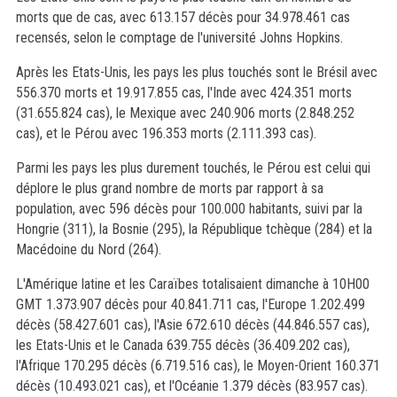
morts que de cas, avec 613.157 décès pour 34.978.461 cas
recensés, selon le comptage de l'université Johns Hopkins.
Après les Etats-Unis, les pays les plus touchés sont le Brésil avec
556.370 morts et 19.917.855 cas, l'Inde avec 424.351 morts
(31.655.824 cas), le Mexique avec 240.906 morts (2.848.252
cas), et le Pérou avec 196.353 morts (2.111.393 cas).
Parmi les pays les plus durement touchés, le Pérou est celui qui
déplore le plus grand nombre de morts par rapport à sa
population, avec 596 décès pour 100.000 habitants, suivi par la
Hongrie (311), la Bosnie (295), la République tchèque (284) et la
Macédoine du Nord (264).
L'Amérique latine et les Caraïbes totalisaient dimanche à 10H00
GMT 1.373.907 décès pour 40.841.711 cas, l'Europe 1.202.499
décès (58.427.601 cas), l'Asie 672.610 décès (44.846.557 cas),
les Etats-Unis et le Canada 639.755 décès (36.409.202 cas),
l'Afrique 170.295 décès (6.719.516 cas), le Moyen-Orient 160.371
décès (10.493.021 cas), et l'Océanie 1.379 décès (83.957 cas).