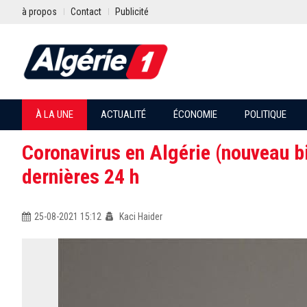
à propos
Contact
Publicité
À LA UNE
ACTUALITÉ
ÉCONOMIE
POLITIQUE
Coronavirus en Algérie (nouveau bi
dernières 24 h
25-08-2021 15:12
Kaci Haider