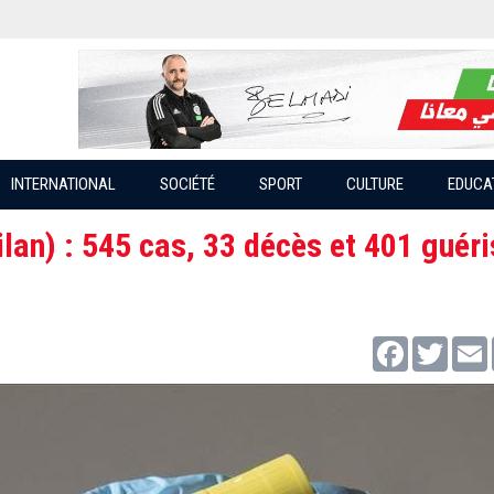
INTERNATIONAL
SOCIÉTÉ
SPORT
CULTURE
EDUCA
lan) : 545 cas, 33 décès et 401 guér
Facebook
Twitter