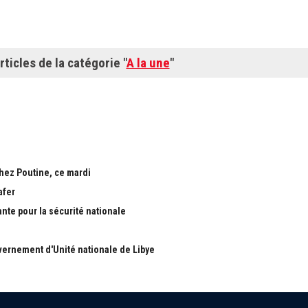
rticles de la catégorie "
A la une
"
chez Poutine, ce mardi
afer
ante pour la sécurité nationale
ernement d'Unité nationale de Libye