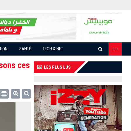
...
TION
SANTÉ
TECH & NET
isons ces
LES PLUS LUS
Email
Print