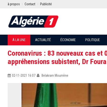
à propos
Contact
Publicité
À LA UNE
ACTUALITÉ
ÉCONOMIE
POLITIQUE
Coronavirus : 83 nouveaux cas et 0
appréhensions subistent, Dr Foura
02-11-2021 16:07
Belakram Moumène