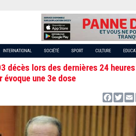
INTERNATIONAL
SOCIÉTÉ
SPORT
CULTURE
EDUCA
3 décès lors des dernières 24 heures 
r évoque une 3e dose
Facebook
Twitter