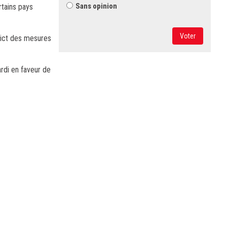
Sans opinion
rtains pays
Voter
trict des mesures
rdi en faveur de