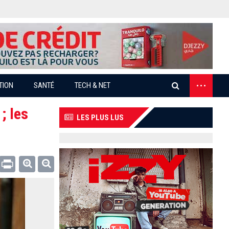
...
TION
SANTÉ
TECH & NET
; les
LES PLUS LUS
Email
Print