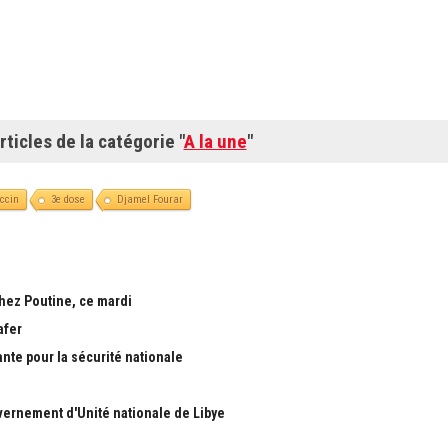
rticles de la catégorie "
A la une
"
ccin
3e dose
Djamel Fourar
chez Poutine, ce mardi
afer
ante pour la sécurité nationale
ernement d'Unité nationale de Libye