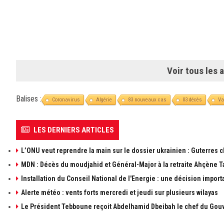
Voir tous les a
Balises :
Coronavirus
Algérie
83 nouveaux cas
03 décès
Va
LES DERNIERS ARTICLES
L’ONU veut reprendre la main sur le dossier ukrainien : Guterres 
MDN : Décès du moudjahid et Général-Major à la retraite Ahçène T
Installation du Conseil National de l'Energie : une décision import
Alerte météo : vents forts mercredi et jeudi sur plusieurs wilayas
Le Président Tebboune reçoit Abdelhamid Dbeibah le chef du Gouv