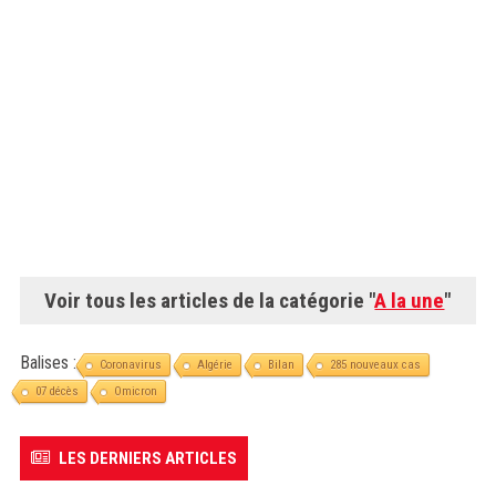
Voir tous les articles de la catégorie "
A la une
"
Balises :
Coronavirus
Algérie
Bilan
285 nouveaux cas
07 décès
Omicron
LES DERNIERS ARTICLES