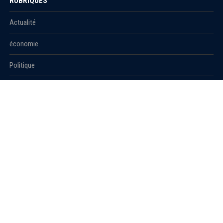
RUBRIQUES
Actualité
économie
Politique
International
Société
RUBRIQUES
Sport
Culture
Education
Santé