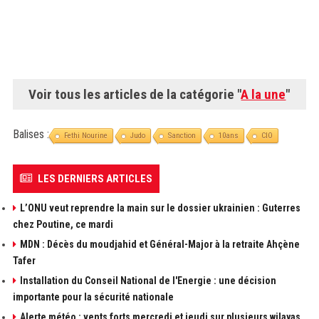
Voir tous les articles de la catégorie "
A la une
"
Balises :
Fethi Nourine
Judo
Sanction
10ans
CIO
LES DERNIERS ARTICLES
L’ONU veut reprendre la main sur le dossier ukrainien : Guterres
chez Poutine, ce mardi
MDN : Décès du moudjahid et Général-Major à la retraite Ahçène
Tafer
Installation du Conseil National de l'Energie : une décision
importante pour la sécurité nationale
Alerte météo : vents forts mercredi et jeudi sur plusieurs wilayas