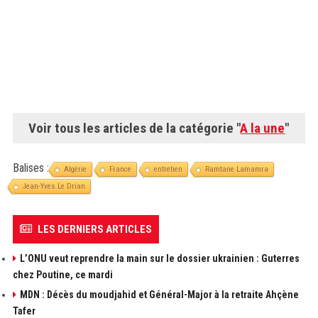
Voir tous les articles de la catégorie "
A la une
"
Balises :
Algérie
France
entretien
Ramtane Lamamra
Jean-Yves Le Drian
LES DERNIERS ARTICLES
L’ONU veut reprendre la main sur le dossier ukrainien : Guterres
chez Poutine, ce mardi
MDN : Décès du moudjahid et Général-Major à la retraite Ahçène
Tafer