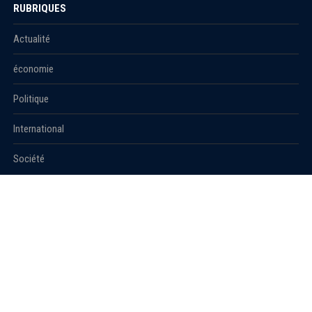
RUBRIQUES
Actualité
économie
Politique
International
Société
RUBRIQUES
Sport
Culture
Education
Santé