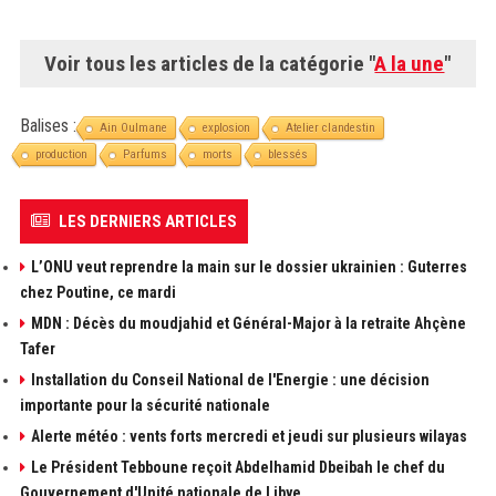
Voir tous les articles de la catégorie "
A la une
"
Balises :
Ain Oulmane
explosion
Atelier clandestin
production
Parfums
morts
blessés
LES DERNIERS ARTICLES
L’ONU veut reprendre la main sur le dossier ukrainien : Guterres
chez Poutine, ce mardi
MDN : Décès du moudjahid et Général-Major à la retraite Ahçène
Tafer
Installation du Conseil National de l'Energie : une décision
importante pour la sécurité nationale
Alerte météo : vents forts mercredi et jeudi sur plusieurs wilayas
Le Président Tebboune reçoit Abdelhamid Dbeibah le chef du
Gouvernement d'Unité nationale de Libye