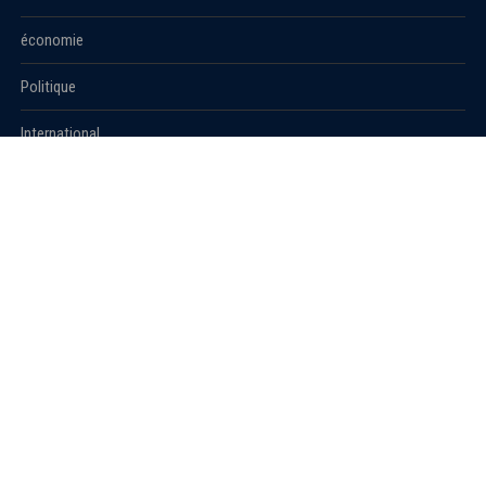
économie
Politique
International
Société
RUBRIQUES
Sport
Culture
Education
Santé
Carnet