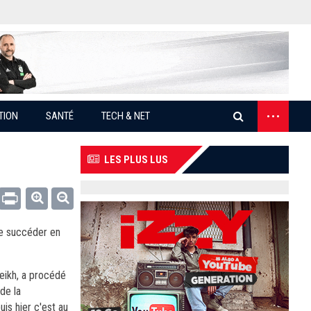
...
TION
SANTÉ
TECH & NET
LES PLUS LUS
Email
Print
se succéder en
heikh, a procédé
de la
is hier c'est au