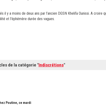
 il y a moins de deux ans par l’ancien DGSN Khelifa Ounissi. A croire q
ilité et
l'éphémère durée des vagues.
cles de la catégorie "
Indiscrétions
"
chez Poutine, ce mardi