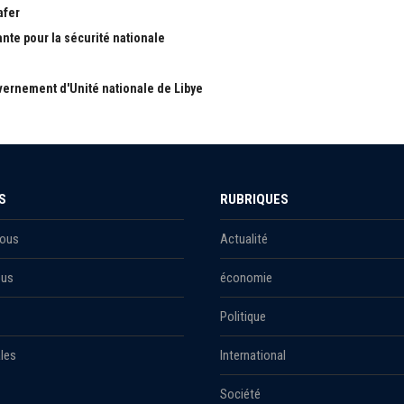
afer
ante pour la sécurité nationale
ernement d'Unité nationale de Libye
S
RUBRIQUES
Nous
Actualité
ous
économie
Politique
les
International
Société