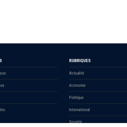
S
RUBRIQUES
Nous
Actualité
ous
économie
Politique
les
International
Société