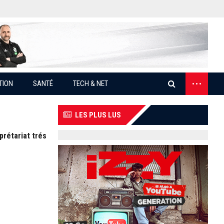
...
TION
SANTÉ
TECH & NET
LES PLUS LUS
prétariat trés