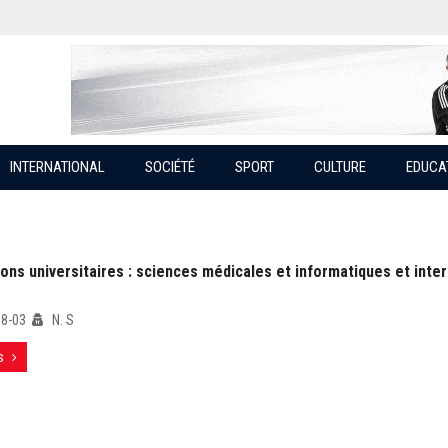
INTERNATIONAL
SOCIÉTÉ
SPORT
CULTURE
EDUCA
ions universitaires : sciences médicales et informatiques et inter
08-03
N. S
s