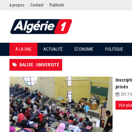
à propos
Contact
Publicité
À LA UNE
ACTUALITÉ
ÉCONOMIE
POLITIQUE
BALISE : UNIVERSITÉ
Inscript
prisés
2017-
Voir plu