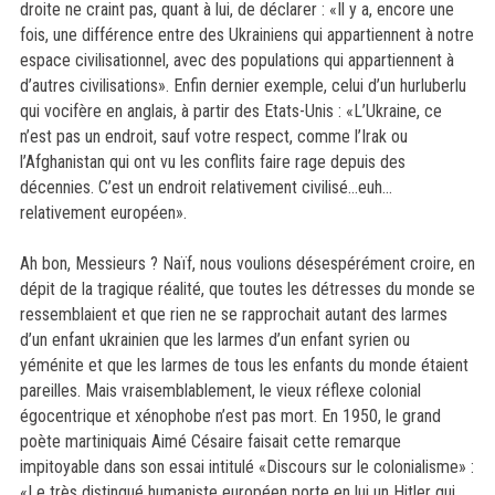
droite ne craint pas, quant à lui, de déclarer : «Il y a, encore une
fois, une différence entre des Ukrainiens qui appartiennent à notre
espace civilisationnel, avec des populations qui appartiennent à
d’autres civilisations». Enfin dernier exemple, celui d’un hurluberlu
qui vocifère en anglais, à partir des Etats-Unis : «L’Ukraine, ce
n’est pas un endroit, sauf votre respect, comme l’Irak ou
l’Afghanistan qui ont vu les conflits faire rage depuis des
décennies. C’est un endroit relativement civilisé...euh...
relativement européen».
Ah bon, Messieurs ? Naïf, nous voulions désespérément croire, en
dépit de la tragique réalité, que toutes les détresses du monde se
ressemblaient et que rien ne se rapprochait autant des larmes
d’un enfant ukrainien que les larmes d’un enfant syrien ou
yéménite et que les larmes de tous les enfants du monde étaient
pareilles. Mais vraisemblablement, le vieux réflexe colonial
égocentrique et xénophobe n’est pas mort. En 1950, le grand
poète martiniquais Aimé Césaire faisait cette remarque
impitoyable dans son essai intitulé «Discours sur le colonialisme» :
«Le très distingué humaniste européen porte en lui un Hitler qui