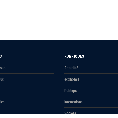
S
RUBRIQUES
Nous
Actualité
ous
économie
Politique
les
International
Société