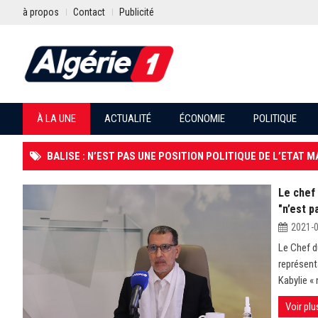
à propos
Contact
Publicité
À LA UNE
ACTUALITÉ
ÉCONOMIE
POLITIQUE
BALISE : N’EST PAS UNE POSITION POLITIQUE DE L’ETAT 
Le chef
"n’est p
2021-
Le Chef d
représent
Kabylie « 
Voir plu