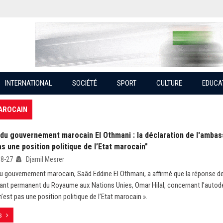
INTERNATIONAL
SOCIÉTÉ
SPORT
CULTURE
EDUCA
MAROCAIN
 du gouvernement marocain El Othmani : la déclaration de l'ambas
as une position politique de l’Etat marocain"
08-27
Djamil Mesrer
u gouvernement marocain, Saâd Eddine El Othmani, a affirmé que la réponse d
ant permanent du Royaume aux Nations Unies, Omar Hilal, concernant l’autodé
n’est pas une position politique de l’Etat marocain ».
s