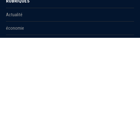
RUBRIQUES
Actualité
économie
Politique
International
Société
RUBRIQUES
Sport
Culture
Education
Santé