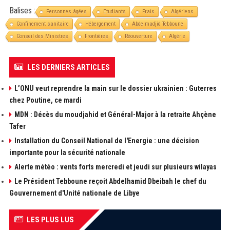
Balises :
Personnes âgées
Etudiants
Frais
Algériens
Confinement sanitaire
Hébergement
Abdelmadjid Tebboune
Conseil des Ministres
Frontières
Réouverture
Algérie
LES DERNIERS ARTICLES
L’ONU veut reprendre la main sur le dossier ukrainien : Guterres
chez Poutine, ce mardi
MDN : Décès du moudjahid et Général-Major à la retraite Ahçène
Tafer
Installation du Conseil National de l'Energie : une décision
importante pour la sécurité nationale
Alerte météo : vents forts mercredi et jeudi sur plusieurs wilayas
Le Président Tebboune reçoit Abdelhamid Dbeibah le chef du
Gouvernement d'Unité nationale de Libye
LES PLUS LUS