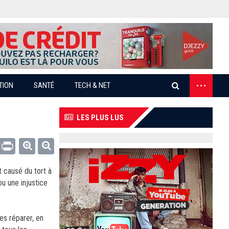
...
TION
SANTÉ
TECH & NET
LES PLUS LUS
Email
Print
t causé du tort à
u une injustice
es réparer, en