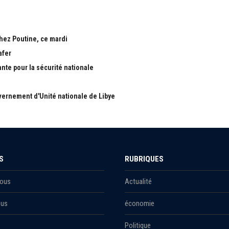
chez Poutine, ce mardi
afer
ante pour la sécurité nationale
ernement d'Unité nationale de Libye
S
RUBRIQUES
Nous
Actualité
ous
économie
Politique