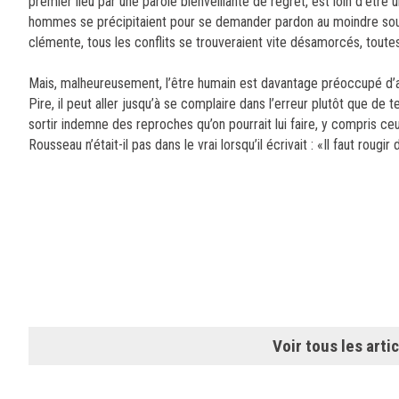
premier lieu par une parole bienveillante de regret, est loin d’être
hommes se précipitaient pour se demander pardon au moindre soupço
clémente, tous les conflits se trouveraient vite désamorcés, toutes
Mais, malheureusement, l’être humain est davantage préoccupé d’av
Pire, il peut aller jusqu’à se complaire dans l’erreur plutôt que de te
sortir indemne des reproches qu’on pourrait lui faire, y compris c
Rousseau
n’était-il pas dans le vrai lorsqu’il écrivait : «Il faut roug
Voir tous les artic