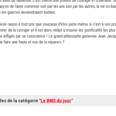
 un aveu de faiblesse; c’est même une preuve de courage et d’humilité. Si
n de faute commise soit par les uns soit par les autres, la vie ici-bas
 les guerres deviendraient inutiles.
oir raison à tout prix que soucieux d’être juste même si c’est à son pr
nter de la corriger et il est alors réduit à trouver les justificatifs les pl
eux infligés par sa conscience ! Le grand philosophe genevois
Jean-Jacq
ir de faire une faute et non de la réparer» ?
les de la catégorie "
Le BMS du jour
"