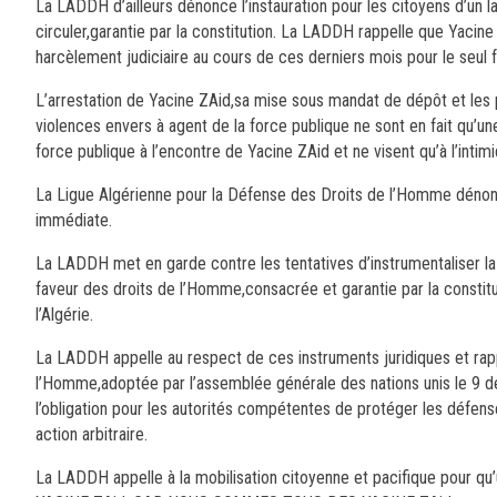
La LADDH d’ailleurs dénonce l’instauration pour les citoyens d’un la
circuler,garantie par la constitution. La LADDH rappelle que Yacine
harcèlement judiciaire au cours de ces derniers mois pour le seul fa
L’arrestation de Yacine ZAid,sa mise sous mandat de dépôt et les 
violences envers à agent de la force publique ne sont en fait qu’un
force publique à l’encontre de Yacine ZAid et ne visent qu’à l’inti
La Ligue Algérienne pour la Défense des Droits de l’Homme dénonce 
immédiate.
La LADDH met en garde contre les tentatives d’instrumentaliser la jus
faveur des droits de l’Homme,consacrée et garantie par la constitut
l’Algérie.
La LADDH appelle au respect de ces instruments juridiques et rappe
l’Homme,adoptée par l’assemblée générale des nations unis le 9 d
l’obligation pour les autorités compétentes de protéger les défen
action arbitraire.
La LADDH appelle à la mobilisation citoyenne et pacifique pour qu’