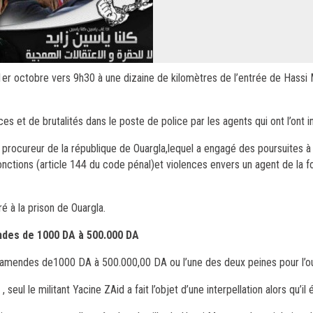
er octobre vers 9h30 à une dizaine de kilomètres de l’entrée de Hassi
es et de brutalités dans le poste de police par les agents qui ont l’ont in
procureur de la république de Ouargla,lequel a engagé des poursuites à
onctions (article 144 du code pénal)et violences envers un agent de la f
é à la prison de Ouargla.
endes de 1000 DA à 500.000 DA
es amendes de1000 DA à 500.000,00 DA ou l’une des deux peines pour l’o
seul le militant Yacine ZAid a fait l’objet d’une interpellation alors qu’il é