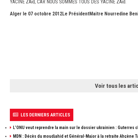
YACINE ZAid, CAR NOUS SOMMES TOUS DES YACINE ZAid.
Alger le 07 octobre 2012Le PrésidentMaitre Nourredine Ben
Voir tous les arti
LES DERNIERS ARTICLES
L’ONU veut reprendre la main sur le dossier ukrainien : Guterres 
MDN : Décès du moudjahid et Général-Major à la retraite Ahçène T