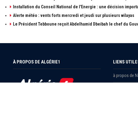
Installation du Conseil National de l'Energie : une décision import
Alerte météo : vents forts mercredi et jeudi sur plusieurs wilayas
Le Président Tebboune reçoit Abdelhamid Dbeibah le chef du Gouv
À PROPOS DE ALGÉRIE1
LIENS UTILE
à propos de 
Contactez-n
Publicités
Retrouvez les sujets d'actualités politiques,
économiques et sociales en temps réel et en
Mentions léga
direct. Algérie1 explore, observe, ausculte, scrute
et décrit l'actualité Algérienne.