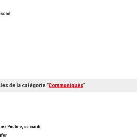
issad
cles de la catégorie "
Communiqués
"
chez Poutine, ce mardi
afer