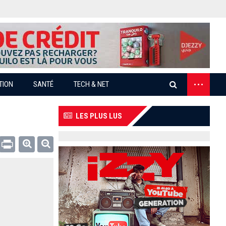
...
TION
SANTÉ
TECH & NET
LES PLUS LUS
Email
Print