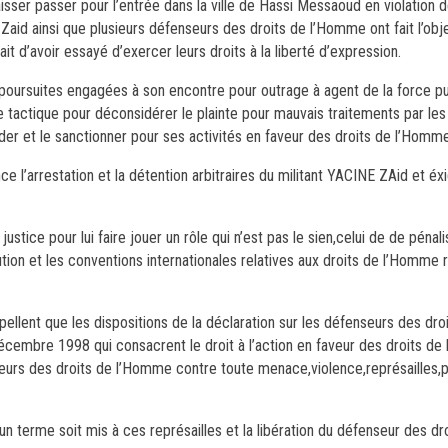
isser passer pour l’entrée dans la ville de Hassi Messaoud en violation de
 Zaid ainsi que plusieurs défenseurs des droits de l’Homme ont fait l’obj
it d’avoir essayé d’exercer leurs droits à la liberté d’expression.
poursuites engagées à son encontre pour outrage à agent de la force pu
e tactique pour déconsidérer le plainte pour mauvais traitements par les
mider et le sanctionner pour ses activités en faveur des droits de l’Homme
l’arrestation et la détention arbitraires du militant YACINE ZAid et éxi
tice pour lui faire jouer un rôle qui n’est pas le sien,celui de de pénalis
ion et les conventions internationales relatives aux droits de l’Homme r
llent que les dispositions de la déclaration sur les défenseurs des dro
écembre 1998 qui consacrent le droit à l’action en faveur des droits d
seurs des droits de l’Homme contre toute menace,violence,représailles,p
un terme soit mis à ces représailles et la libération du défenseur des d