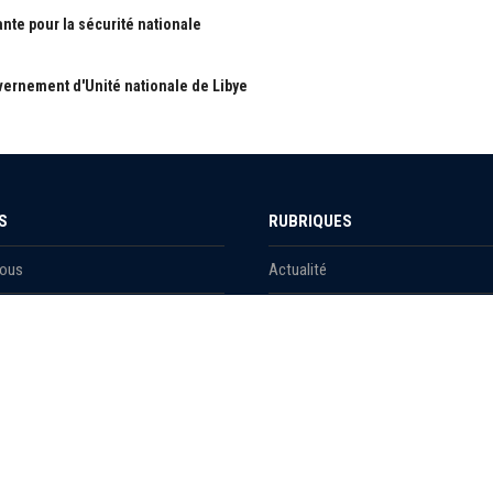
ante pour la sécurité nationale
ernement d'Unité nationale de Libye
S
RUBRIQUES
Nous
Actualité
ous
économie
Politique
les
International
Société