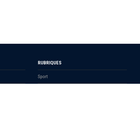
RUBRIQUES
Sport
Culture
Education
Santé
Carnet