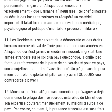
personnalité française en Afrique pour annoncer «
victorieusement » que Barkhane a ‘’ neutralisé ‘’ tel chef djihadiste
ou détruit des bases terroristes et récupéré un matériel
important. Il fallait tirer le maximum de dividendes médiatique,
psychologique et politique d’une telle « prouesse militaire ».
11. Les Occidentaux se servent de la démocratie et des droits
humains comme cheval de Troie pour imposer leurs armées en
Afrique, ce qui n’est jamais ni anodin, ni innocent, ni gratuit. Une
armée étrangère sur le sol d’un pays quelconque, signifie ipso
facto le renforcement de la perte de souveraineté pour ce pays,
son assujettissement et sa ‘’vassalisation’’. Un piège sans fin pour
mieux contrôler, exploiter et piller car il y aura TOUJOURS une
contrepartie à payer !
12. Monsieur Le Drian allègue sans sourciller que Wagner a déjà
commencé le pillage des ressources naturelles du Mali et que
son expertise coûterait mensuellement 10 millions d’euros à ce
pays. Par contre, soutient-il, la présence française est sans frais