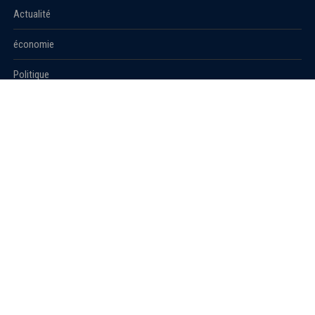
Actualité
économie
Politique
International
Société
RUBRIQUES
Sport
Culture
Education
Santé