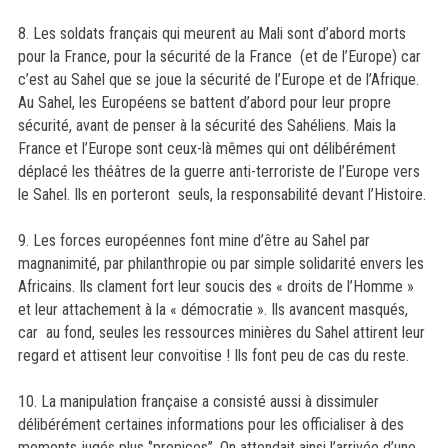
8. Les soldats français qui meurent au Mali sont d’abord morts
pour la France, pour la sécurité de la France (et de l’Europe) car
c’est au Sahel que se joue la sécurité de l’Europe et de l’Afrique.
Au Sahel, les Européens se battent d’abord pour leur propre
sécurité, avant de penser à la sécurité des Sahéliens. Mais la
France et l’Europe sont ceux-là mêmes qui ont délibérément
déplacé les théâtres de la guerre anti-terroriste de l’Europe vers
le Sahel. Ils en porteront seuls, la responsabilité devant l’Histoire.
9. Les forces européennes font mine d’être au Sahel par
magnanimité, par philanthropie ou par simple solidarité envers les
Africains. Ils clament fort leur soucis des « droits de l’Homme »
et leur attachement à la « démocratie ». Ils avancent masqués,
car au fond, seules les ressources minières du Sahel attirent leur
regard et attisent leur convoitise ! Ils font peu de cas du reste.
10. La manipulation française a consisté aussi à dissimuler
délibérément certaines informations pour les officialiser à des
moments jugés plus ‘’propices’’. On attendait ainsi l’arrivée d’une