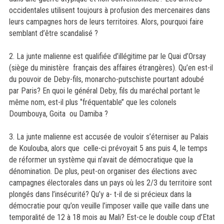
occidentales utilisent toujours à profusion des mercenaires dans
leurs campagnes hors de leurs territoires. Alors, pourquoi faire
semblant d’être scandalisé ?
2. La junte malienne est qualifiée d’illégitime par le Quai d’Orsay
(siège du ministère français des affaires étrangères). Qu’en est-il
du pouvoir de Deby-fils, monarcho-putschiste pourtant adoubé
par Paris? En quoi le général Deby, fils du maréchal portant le
même nom, est-il plus ‘’fréquentable’’ que les colonels
Doumbouya, Goita ou Damiba ?
3. La junte malienne est accusée de vouloir s’éterniser au Palais
de Koulouba, alors que celle-ci prévoyait 5 ans puis 4, le temps
de réformer un système qui n’avait de démocratique que la
dénomination. De plus, peut-on organiser des élections avec
campagnes électorales dans un pays où les 2/3 du territoire sont
plongés dans l’insécurité? Qu’y a- t-il de si précieux dans la
démocratie pour qu’on veuille l’imposer vaille que vaille dans une
temporalité de 12 à 18 mois au Mali? Est-ce le double coup d’Etat