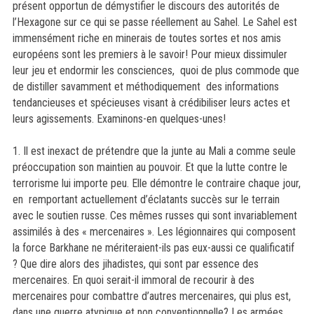
présent opportun de démystifier le discours des autorités de
l’Hexagone sur ce qui se passe réellement au Sahel. Le Sahel est
immensément riche en minerais de toutes sortes et nos amis
européens sont les premiers à le savoir! Pour mieux dissimuler
leur jeu et endormir les consciences, quoi de plus commode que
de distiller savamment et méthodiquement des informations
tendancieuses et spécieuses visant à crédibiliser leurs actes et
leurs agissements. Examinons-en quelques-unes!
1. Il est inexact de prétendre que la junte au Mali a comme seule
préoccupation son maintien au pouvoir. Et que la lutte contre le
terrorisme lui importe peu. Elle démontre le contraire chaque jour,
en remportant actuellement d’éclatants succès sur le terrain
avec le soutien russe. Ces mêmes russes qui sont invariablement
assimilés à des « mercenaires ». Les légionnaires qui composent
la force Barkhane ne mériteraient-ils pas eux-aussi ce qualificatif
? Que dire alors des jihadistes, qui sont par essence des
mercenaires. En quoi serait-il immoral de recourir à des
mercenaires pour combattre d’autres mercenaires, qui plus est,
dans une guerre atypique et non conventionnelle? Les armées