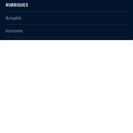
RUBRIQUES
Actualité
économie
Politique
International
Société
RUBRIQUES
Sport
Culture
Education