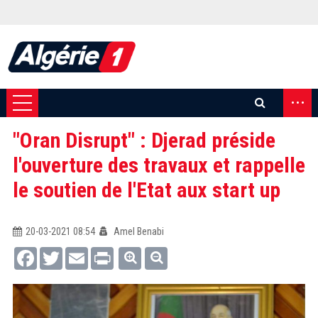
...
"Oran Disrupt" : Djerad préside
l'ouverture des travaux et rappelle
le soutien de l'Etat aux start up
20-03-2021 08:54
Amel Benabi
Facebook
Twitter
Email
Print