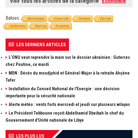
Voir tous les articles de la catégorie "
Economie
"
Balises :
Rechnologie
Université
Création
Djerrad
Conférence
Start up
Economie
LES DERNIERS ARTICLES
L’ONU veut reprendre la main sur le dossier ukrainien : Guterres
chez Poutine, ce mardi
MDN : Décès du moudjahid et Général-Major à la retraite Ahçène
Tafer
Installation du Conseil National de l'Energie : une décision
importante pour la sécurité nationale
Alerte météo : vents forts mercredi et jeudi sur plusieurs wilayas
Le Président Tebboune reçoit Abdelhamid Dbeibah le chef du
Gouvernement d'Unité nationale de Libye
LES PLUS LUS