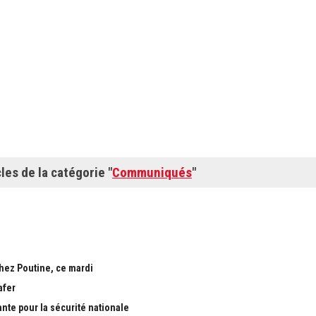
cles de la catégorie "
Communiqués
"
chez Poutine, ce mardi
afer
ante pour la sécurité nationale