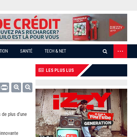
...
TION
SANTÉ
TECH & NET
LES PLUS LUS
Email
Print
s de plus d’une
 innovante