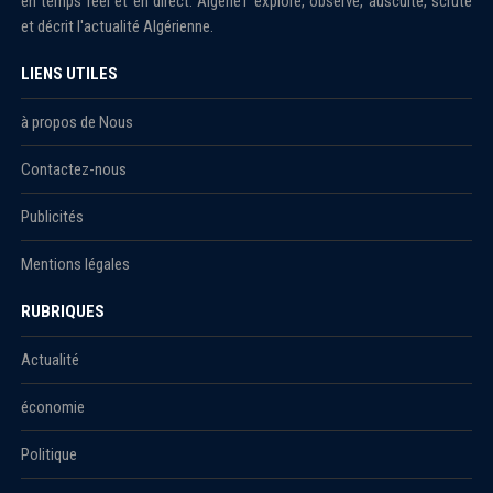
en temps réel et en direct. Algérie1 explore, observe, ausculte, scrute
et décrit l'actualité Algérienne.
LIENS UTILES
à propos de Nous
Contactez-nous
Publicités
Mentions légales
RUBRIQUES
Actualité
économie
Politique