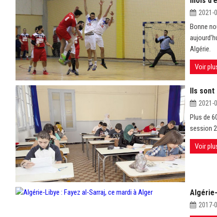
mois d’é
2021-
Bonne nou
aujourd’h
Algérie.
Voir plu
Ils sont
2021-
Plus de 6
session 2
Voir plu
Algérie-
2017-