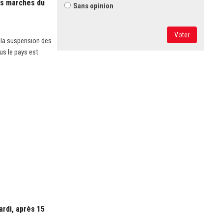
es marches du
Sans opinion
Voter
à la suspension des
us le pays est
ardi, après 15