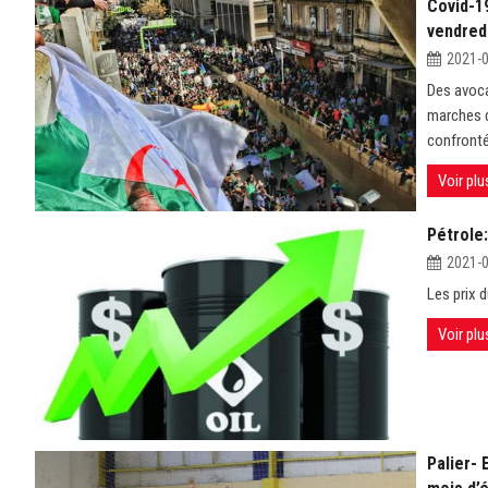
Covid-1
vendred
2021-
Des avoca
marches d
confronté
Voir plu
Pétrole:
2021-
Les prix d
Voir plu
Palier- 