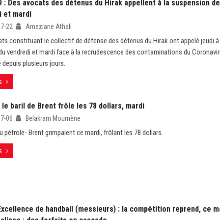
9 : Des avocats des détenus du Hirak appellent à la suspension d
i et mardi
07-22
Ameziane Athali
ts constituant le collectif de défense des détenus du Hirak ont appelé jeudi 
u vendredi et mardi face à la recrudescence des contaminations du Coronavir
 depuis plusieurs jours.
s
 le baril de Brent frôle les 78 dollars, mardi
07-06
Belakram Moumène
u pétrole- Brent grimpaient ce mardi, frôlant les 78 dollars.
s
Excellence de handball (messieurs) : la compétition reprend, ce m