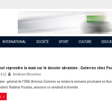
INTERNATIONAL
SOCIÉTÉ
SPORT
CULTURE
EDUCA
ut reprendre la main sur le dossier ukrainien : Guterres chez Po
04-22
Belakram Moumène
aire- général de l'ONU Antonio Guterres se rendra la semaine prochaine en Russ
ésident Vladimir Poutine, annonce ce vendredi le Kremlin.
s