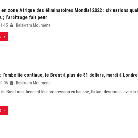
 en zone Afrique des éliminatoires Mondial 2022 : six nations qual
 ; l’arbitrage fait peur
11-15
Belakram Moumène
s
: l’embellie continue, le Brent à plus de 81 dollars, mardi à Londr
10-05
Belakram Moumène
 du Brent maintiennent leur progression en hausse, flirtant désormais avec la 
s