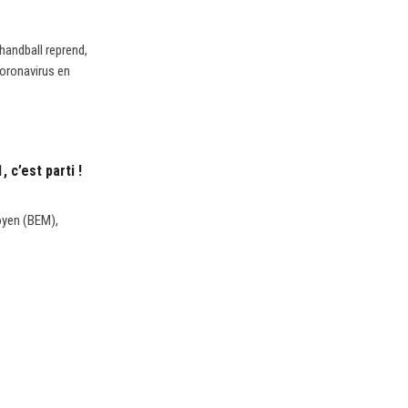
handball reprend,
coronavirus en
 c’est parti !
oyen (BEM),