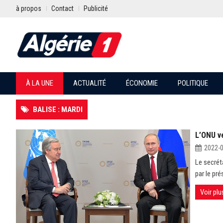
à propos
Contact
Publicité
À LA UNE
ACTUALITÉ
ÉCONOMIE
POLITIQUE
BALISE : MARDI
L’ONU ve
2022-
Le secrét
par le pr
Voir plu