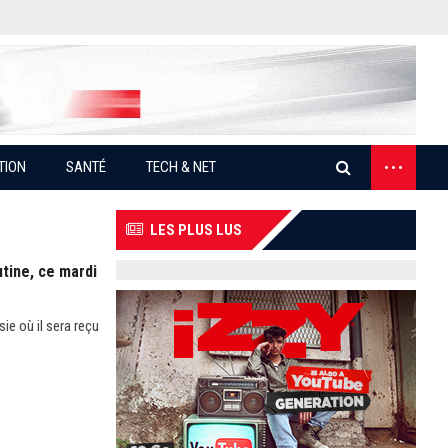
...
TION
SANTÉ
TECH & NET
LES PLUS LUS
utine, ce mardi
ie où il sera reçu