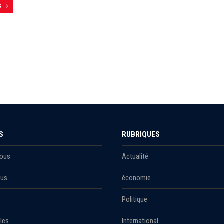
s
S
RUBRIQUES
Nous
Actualité
ous
économie
Politique
les
International