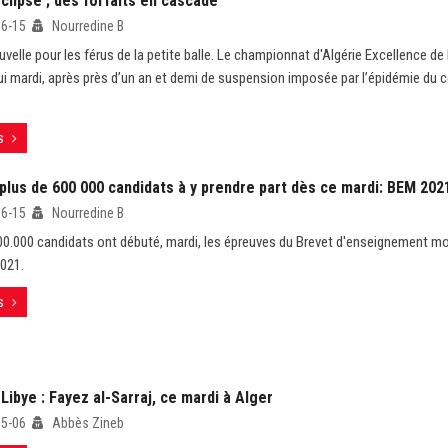
clipse ; des forfaits en cascade
06-15
Nourredine B
velle pour les férus de la petite balle. Le championnat d'Algérie Excellence de 
ui mardi, après près d’un an et demi de suspension imposée par l’épidémie du 
s
 plus de 600 000 candidats à y prendre part dès ce mardi: BEM 2021,
06-15
Nourredine B
00.000 candidats ont débuté, mardi, les épreuves du Brevet d'enseignement m
021.
s
Libye : Fayez al-Sarraj, ce mardi à Alger
05-06
Abbès Zineb