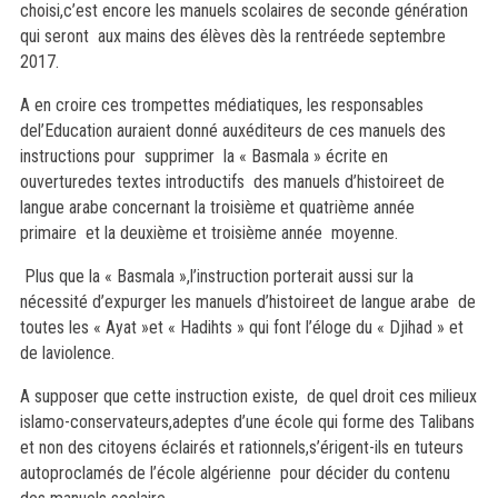
choisi,c’est encore les manuels scolaires de seconde génération
qui seront aux mains des élèves dès la rentréede septembre
2017.
A en croire ces trompettes médiatiques, les responsables
del’Education auraient donné auxéditeurs de ces manuels des
instructions pour supprimer la « Basmala » écrite en
ouverturedes textes introductifs des manuels d’histoireet de
langue arabe concernant la troisième et quatrième année
primaire et la deuxième et troisième année moyenne.
Plus que la « Basmala »,l’instruction porterait aussi sur la
nécessité d’expurger les manuels d’histoireet de langue arabe de
toutes les « Ayat »et « Hadihts » qui font l’éloge du « Djihad » et
de laviolence.
A supposer que cette instruction existe, de quel droit ces milieux
islamo-conservateurs,adeptes d’une école qui forme des Talibans
et non des citoyens éclairés et rationnels,s’érigent-ils en tuteurs
autoproclamés de l’école algérienne pour décider du contenu