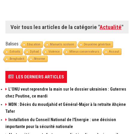
Voir tous les articles de la catégorie "
Actualité
"
Balises :
Education
Manuels scolaire
Deuxiéme génértion
Extraits
Djihad
Violence
Mlieux conservateurs
Assaut
Benghabrit
Rérorme
LES DERNIERS ARTICLES
L’ONU veut reprendre la main sur le dossier ukrainien : Guterres
chez Poutine, ce mardi
MDN : Décès du moudjahid et Général-Major à la retraite Ahçène
Tafer
Installation du Conseil National de l'Energie : une décision
importante pour la sécurité nationale