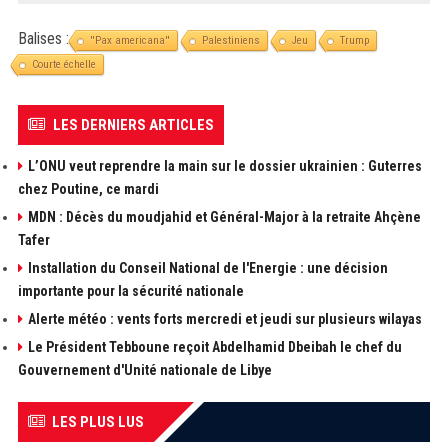
Balises :
''Pax americana''
Palestiniens
Jeu
Trump
Courte échelle
LES DERNIERS ARTICLES
L’ONU veut reprendre la main sur le dossier ukrainien : Guterres
chez Poutine, ce mardi
MDN : Décès du moudjahid et Général-Major à la retraite Ahçène
Tafer
Installation du Conseil National de l'Energie : une décision
importante pour la sécurité nationale
Alerte météo : vents forts mercredi et jeudi sur plusieurs wilayas
Le Président Tebboune reçoit Abdelhamid Dbeibah le chef du
Gouvernement d'Unité nationale de Libye
LES PLUS LUS