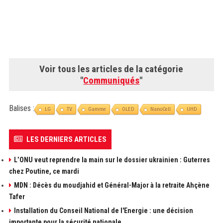
Voir tous les articles de la catégorie
"
Communiqués
"
Balises :
LG
TV
Gamme
OLED
NanoCell
UHD
LES DERNIERS ARTICLES
L’ONU veut reprendre la main sur le dossier ukrainien : Guterres
chez Poutine, ce mardi
MDN : Décès du moudjahid et Général-Major à la retraite Ahçène
Tafer
Installation du Conseil National de l'Energie : une décision
importante pour la sécurité nationale