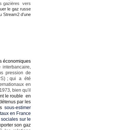
ns gazières vers
tuer le gaz russe
 du Stream2 d’une
ées économiques
interbancaire,
us pression de
PS) ; qui a été
ternationaux en
1973, bien qu'il
nt le rouble en
détenus par les
as
sous-estimer
 taux en France
sociales sur le
xporter son gaz