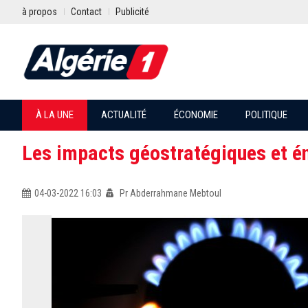
à propos
Contact
Publicité
À LA UNE
ACTUALITÉ
ÉCONOMIE
POLITIQUE
Les impacts géostratégiques et é
04-03-2022 16:03
Pr Abderrahmane Mebtoul