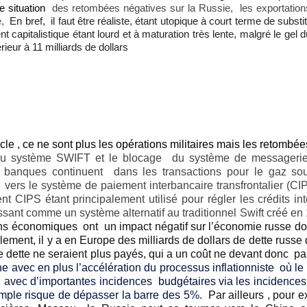
e situation
des retombées négatives sur la Russie, les exportatio
e,
En bref, il faut être réaliste, étant utopique à court terme de substi
t capitalistique étant lourd et à maturation très lente, malgré le gel
eur à 11 milliards de dollars
ècle , ce ne sont plus les opérations militaires mais les retomb
 du système SWIFT et le blocage du système de messagerie 
s banques continuent dans les transactions pour le gaz so
vers le système de paiement interbancaire transfrontalier (CI
CIPS étant principalement utilisé pour régler les crédits in
issant comme un système alternatif au traditionnel Swift créé en 
ns économiques ont un impact négatif sur l’économie russe do
ment, il y a en Europe des milliards de dollars de dette russe 
e dette ne seraient plus payés, qui a un coût ne devant donc p
avec en plus l’accélération du processus inflationniste où le
avec d’importantes incidences budgétaires via les incidences 
emple risque de dépasser la barre des 5%.
Par ailleurs , pour e