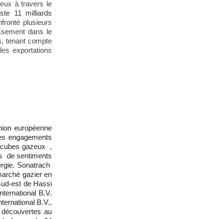
eux à travers le
este 11 milliards
fronté plusieurs
issement dans le
s, tenant compte
les exportations
Union européenne
ses engagements
es cubes gazeux ,
pas de sentiments
ergie
. Sonatrach
marché gazier en
sud-est de Hassi
nternational B.V.
ernational B.V.,
z découvertes au