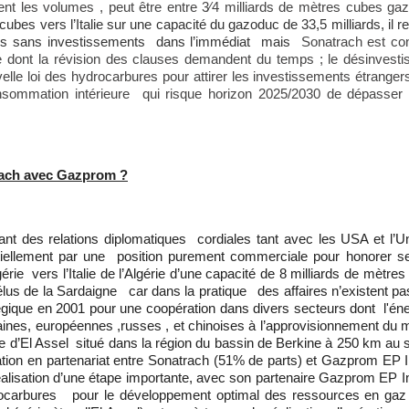
ent les volumes , peut être entre 3⁄4 milliards de mètres cubes gaz
cubes vers l’Italie sur une capacité du gazoduc de 33,5 milliards, il r
és sans investissements dans l’immédiat mais
Sonatrach est con
e dont la révision des clauses demandent du temps ; le désinvest
lle loi des hydrocarbures pour attirer les investissements étranger
nsommation intérieure qui risque horizon 2025/2030 de dépasser 
.
trach avec Gazprom ?
enant des relations diplomatiques cordiales tant avec les USA et l’
ntiellement par une position purement commerciale pour honorer 
érie vers l’Italie de l’Algérie d’une capacité de 8 milliards de mètr
s élus de la Sardaigne car dans la pratique des affaires n’existent 
atégique en 2001 pour une coopération dans divers secteurs dont l'én
caines, européennes ,russes , et chinoises à l’approvisionnement du 
re d’El Assel situé dans la région du bassin de Berkine à 250 km au 
itation en partenariat entre Sonatrach (51% de parts) et Gazprom EP I
lisation d’une étape importante, avec son partenaire Gazprom EP Int
ydrocarbures pour le développement optimal des ressources en ga