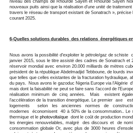
niveau des champs de Rhourde Sayeh et Rhourde Sayeh Nord (pé
nouveaux puits ainsi que la réalisation d’une unité de traiteme
travers le réseau de transport existant de Sonatrach », précise
courant 2025.
6-Quelles solutions durables des relations énergétiques ent
Nous avons la possibilité d’exploiter le pétrole/gaz de schiste
janvier 2015, sous le titre assisté des cadres de Sonatrach et 
réservoir mondial avec environ 20.000 milliards de mètres cu
président de la république Abdelmadjid Tebboune, de lourds in
que telles que celles existantes de la fracturation hydraulique,
du pays. Nous avons le gazoduc Nigeria Europe via l’Algérie d’
mais dont la faisabilité ne peut se faire sans l’accord de l’Euro
réalisation minimum de cinq années. Mais existent égalemen
l’accélération de la transition énergétique. Le premier axe es
logements selon les anciennes normes de constructio
modernes économisent 40 à 50% de la consommation.. Le se
thermique et le
photovoltaïque
dont le coût de production mondial
les énergies renouvelables, malgré des discours et de no
consommation globale Or, avec plus de 3000 heures d’ensoleillem