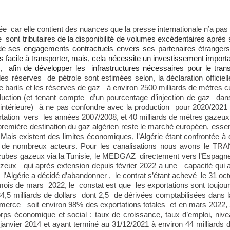
e car elle contient des nuances que la presse internationale n’a pas 
 sont tributaires de la disponibilité de volumes excédentaires après s
de ses engagements contractuels envers ses partenaires étranger
 facile à transporter, mais, cela nécessite un investissement import
, afin de développer les infrastructures nécessaires pour le tran
 les réserves de pétrole sont estimées selon, la déclaration officiel
 barils et les réserves de gaz à environ 2500 milliards de mètres c
oduction (et tenant compte d’un pourcentage d’injection de gaz dan
n intérieure) à ne pas confondre avec la production pour 2020/2021 o
portation vers les années 2007/2008, et 40 milliards de mètres gazeux
mière destination du gaz algérien reste le marché européen, essenti
Mais existent des limites économiques, l’Algérie étant confrontée à
ce de nombreux acteurs. Pour les canalisations nous avons le TR
 cubes gazeux via la Tunisie, le MEDGAZ directement vers l’Espagne 
azeux qui après extension depuis février 2022 a une capacité qui a
’Algérie a décidé d’abandonner , le contrat s’étant achevé le 31 oct
mois de mars 2022, le constat est que les exportations sont toujo
34,5 milliards de dollars dont 2,5 de dérivées comptabilisées dans l
ommerce soit environ 98% des exportations totales et en mars 2022,
orps économique et social : taux de croissance, taux d’emploi, niveau
nvier 2014 et ayant terminé au 31/12/2021 à environ 44 milliards de