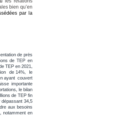
où
les relations
ales bien qu’en
ssédées par la
entation de près
lions de TEP en
s de TEP en 2021,
ssion de 14%, le
 en ayant couvert
aisse importante
ations, le bilan
llions de TEP fin
ur dépassant 34,5
dre aux besoins
es, notamment en