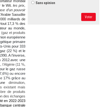
ortateur mondial
Sans opinion
 le Wit.
les prix,
base d’un pouvoir
l’Arabie Saoudite
Voter
.000 milliards de
rtout 17,3 % des
ateur au monde,
 (gaz et produits
’Union européenne
gétique primaire
ats-Unis pour 333
gaz (22 %) et le
990. A l’inverse,
en 2012.avec une
 l'Algérie (11 %,
ur le gaz russe
(97,6%) ou encore
nce 17% grâce au
, une
diminution,
s existant mais
bre de produits
tion des échanges
ité en 2022-2023
 banque centrale