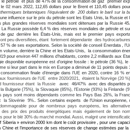
 le pétrole et plus de 47% de la consommation de gaz premier exp
é le 02 mars 2022, 112,65 dollars pour le Brent et 110,45 dollars pour
 thermiques britanniques l’équivalent de 200 dollars le baril sur la 
ne influence sur le prix du pétrole sont les Etats Unis, la Russie et 
 les plus grandes réserves mondiales sont détenues par la Russie 45
.
La Russie possède 6,4 % des réserves mondiales de pétrole et su
 de gaz derrière les États-Unis, mais est le premier pays export
sont peu diversifiées, étant fortement dépendante des hydrocarbures
 57 % de ses exportations. S
elon la société de conseil Enerdata , l
 volume, derrière la Chine et les Etats-Unis, la consommation éner
019 pour environ 447 millions d’habitants, contre 2,2 milliards aux Et
disponible européenne est d’origine fossile : le pétrole (36 %), le 
e si leur part dans le mix en Europe a diminué de 11 points depuis 1
a consommation finale d’énergie dans l’UE en 2020, contre 16 % 
aux fournisseurs de l'UE entre 2020/2021, étaient la Norvège (20 %),
nd fournisseur étant la Russie
avec 46/47% avec des disparités po
 la Bulgarie (75%), la Slovaquie (85%), l’Estonie (93%) la Finlande 
utres pays sont moins dépendants comme les Pays Bas 26%, la Fra
et la Slovénie 9%.
.
Selon certains experts de l’Union européenne
ort dommageable pour de nombreux pays européens, les alternative
ée des prix des produits énergétiques mais également de bon nom
urs pour le blé 30% du marché mondial. Aussi, malgré une intensifica
 Siberia » environ 2000 km dont le coût provisoire , pour une capac
 Chine et l’importance de ses réserves de change estimées par la