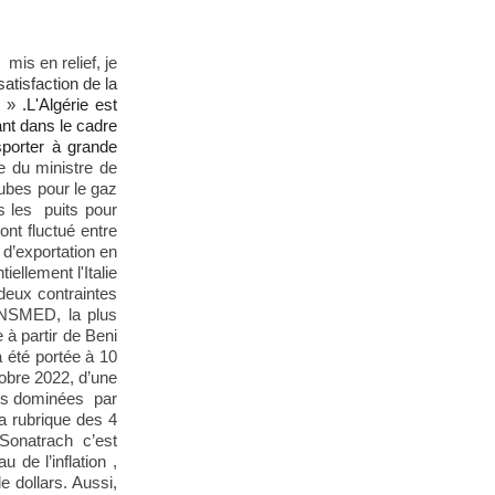
mis en relief, je
atisfaction de la
s »
.
L'Algérie est
ant dans le cadre
sporter à grande
le du ministre de
ubes pour le gaz
s les puits pour
nt fluctué entre
 d’exportation en
ellement l'Italie
 deux contraintes
ANSMED, la plus
à partir de Beni
 été portée à 10
obre 2022, d’une
urs dominées par
a rubrique des 4
 Sonatrach c’est
 de l’inflation ,
 dollars. Aussi,