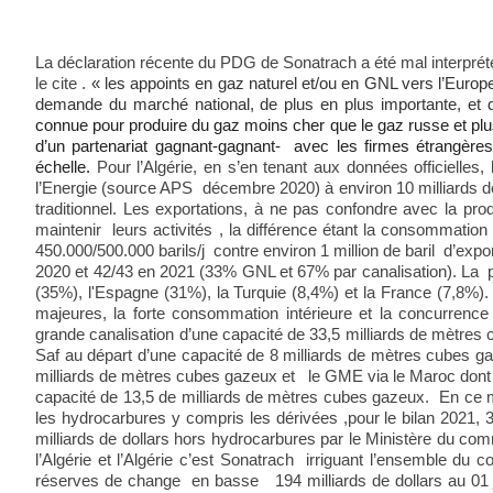
La déclaration récente du PDG de Sonatrach a été mal interprété
le cite .
« les appoints en gaz naturel et/ou en GNL vers l’Europe
demande du marché national, de plus en plus importante, et 
connue pour produire du gaz moins cher que le gaz russe et plus
d’un partenariat gagnant-gagnant- avec les firmes étrangères
échelle.
Pour l’Algérie, en s’en tenant aux données officielles,
l’Energie (source APS décembre 2020) à environ 10 milliards de
traditionnel. Les exportations, à ne pas confondre avec la pr
maintenir leurs activités , la différence étant la consommatio
450.000/500.000 barils/j contre environ 1 million de baril d’ex
2020 et 42/43 en 2021 (33% GNL et 67% par canalisation). La pre
(35%), l'Espagne (31%), la Turquie (8,4%) et la France (7,8%). 
majeures, la forte consommation intérieure et la concurren
grande canalisation d’une capacité de 33,5 milliards de mètres
Saf au départ d’une capacité de 8 milliards de mètres cubes g
milliards de mètres cubes gazeux et le GME via le Maroc dont l
capacité de 13,5 de milliards de mètres cubes gazeux. En ce 
les hydrocarbures y compris les dérivées ,pour le bilan 2021, 
milliards de dollars hors hydrocarbures par le Ministère du c
l’Algérie et l’Algérie c’est Sonatrach irriguant l’ensemble du c
réserves de change en basse 194 milliards de dollars au 01 ja