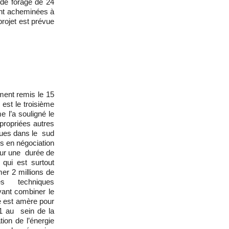
 de forage de 24
ront acheminées à
projet est prévue
ement remis le 15
 est le troisième
 l’a souligné le
propriées autres
iques dans le sud
s en négociation
pour une durée de
qui est surtout
er 2 millions de
les techniques
ant combiner le
té est amère pour
1 au sein de la
tion de l’énergie