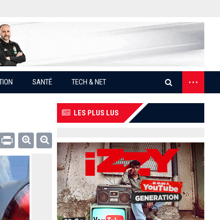
...
TION
SANTÉ
TECH & NET
LES PLUS LUS
Email
Print