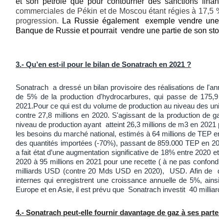
et son pétrole que pour contourner des sanctions fin
commerciales de Pékin et de Moscou étant régies à 17,5 
progression.
La Russie également exemple vendre une 
Banque de Russie et pourrait vendre une partie de son sto
3.- Qu’en est-il pour le bilan de Sonatrach en 2021 ?
Sonatrach a dressé un bilan provisoire des réalisations de l'a
de 5% de la production d'hydrocarbures, qui passe de 175,9
2021.Pour ce qui est du volume de production au niveau des unit
contre 27,8 millions en 2020. S'agissant de la production de 
niveau de production ayant atteint 26,3 millions de m3 en 2021 p
les besoins du marché national, estimés à 64 millions de TEP 
des quantités importées (-70%), passant de 859.000 TEP en 202
a fait état d’une augmentation significative de 18% entre 2020 e
2020 à 95 millions en 2021 pour une recette ( à ne pas confondr
milliards USD (contre 20 Mds USD en 2020), USD. Afin de dé
internes qui enregistrent une croissance annuelle de 5%, ain
Europe et en Asie, il est prévu que Sonatrach investit 40 milli
4.- Sonatrach peut-elle fournir davantage de gaz à ses part