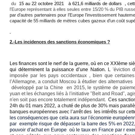
du
15 au 22 octobre 2021 à 621,6 milliards de dollars , cett
l'Europe représentant à elles seules entre 15/20 % du PIB russ
par d’autres partenaires pour l’Europe l’investissement hautemen
capacité de 55 milliards de mètres cubes gazeux d’un coût supéri
2.-Les incidences des sanctions économiques ?
Les finances sont le nerf de la guerre, où en ce XXIème si
qui déterminent la puissance d’une Nation.
L
'éviction
imposée par les pays occidentaux , bien que certaine
l’Allemagne, a conduit Moscou à étudier des alternatives 
développé par la Chine en 2015, le système de paiement 
yuan et les échanges liés à l'initiative "Belt and Road", ag
n'en soit pas encore totalement indépendant.
Ces sanctio
24h du 01 mars 2022, a chuté de plus de 30% mais parallèle
banques européennes avec l’arrêt des les intérêts sur cett
les conséquences que cela aura sur l'économie européenne 
par exemple risque de dépasser la barre des 5% en 2022, 
pouvoir d’achat en Europe où le taux en France par r ex