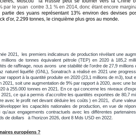
ancières, Moscou la Russie peut se tourner vers la Chine 
% par le yuan contre 3,1 % en 2014, donc étant encore margin
partie des yuans représentant 13% environ des devises po
ck d'or, 2.299 tonnes, le cinquième plus gros au monde.
nnée 2021, les premiers indicateurs de production révélant une augm
 millions de tonnes équivalent pétrole (TEP) en 2020 à 185,2 mil
és de raffinage, nous avons une stabilité de l'ordre de 27,9 million
gaz naturel liquéfié (GNL), Sonatrach a réalisé en 2021 une progre
ar rapport à la quantité produite en 2020 (23,1 millions de m3), tout
en 2021, soit une augmentation de 9% par rapport à 2020, avec une b
0 à 255.000 tonnes en 2021. En ce qui concerne les niveaux d’export
t 2021, ce qui a permis d'accroître les quantités exportées de 80,7 mi
e avec le profit net devant déduire les coûts ) en 2021, d'une vale
velopper les capacités nationales de production, en vue de répon
si qu'aux engagements contractuels avec les différentes partenair
ards de dollars à l'horizon 2026, dont 8 Mds USD en 2022.
enaires européens ?