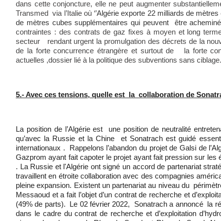
dans cette conjoncture, elle ne peut augmenter substantiellem
Transmed via l’Italie où ‘
’Algérie exporte 22 milliards de mètres 
de mètres cubes supplémentaires qui peuvent être achemin
contraintes : des contrats de gaz fixes à moyen et long term
secteur rendant urgent la promulgation des décrets de la nouve
de la forte concurrence étrangère et surtout de la forte co
actuelles ,dossier lié à la politique des subventions sans ciblage
5.- Avec ces tensions, quelle est la collaboration de Sona
La position de l’Algérie est une position de neutralité entret
qu’avec la Russie et la Chine et Sonatrach est guidé esse
internationaux . Rappelons l’abandon du projet de Galsi de l’Alg
Gazprom ayant fait capoter le projet ayant fait pression sur le
.
La Russie et l'Algérie ont signé un accord de partenariat str
travaillent en étroite collaboration avec des compagnies améri
pleine expansion. Existent un partenariat au niveau du périmèt
Messaoud et a fait l’objet d’un contrat de recherche et d’explo
(49% de parts).
Le 02 février 2022,
Sonatrach a annoncé la réa
dans le cadre du contrat de recherche et d’exploitation d’h