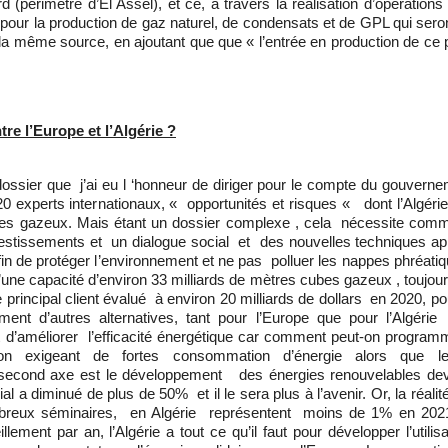
rimètre d’El Assel), et ce, à travers la réalisation d’opérations
nt pour la production de gaz naturel, de condensats et de GPL qui se
 la même source, en ajoutant que que « l’entrée en production de ce 
re l’Europe et l’Algérie ?
 dossier que j’ai eu l ‘honneur de diriger pour le compte du gouvern
20 experts internationaux, « opportunités et risques « dont l’Algérie
bes gazeux. Mais étant un dossier complexe , cela nécessite comme
vestissements et un dialogue social et des nouvelles techniques ap
 afin de protéger l’environnement et ne pas polluer les nappes phréat
une capacité d’environ 33 milliards de mètres cubes gazeux , toujour
pe principal client évalué à environ 20 milliards de dollars en 2020, 
t d’autres alternatives, tant pour l’Europe que pour l’Algérie 
t d’améliorer l’efficacité énergétique car comment peut-on programm
n exigeant de fortes consommation d’énergie alors que 
cond axe est le développement des énergies renouvelables dev
 a diminué de plus de 50% et il le sera plus à l’avenir. Or, la réali
mbreux séminaires, en Algérie représentent moins de 1% en 202
ent par an, l’Algérie a tout ce qu’il faut pour développer l’utilisa