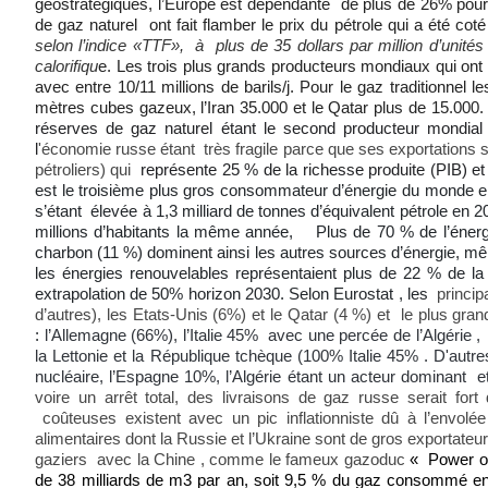
géostratégiques, l’Europe est dépendante de plus de 26% pour
de gaz naturel ont fait flamber le prix du pétrole qui a été cot
selon l’indice «TTF», à plus de 35 dollars par million d’unités
calorifiqu
e. Les trois plus grands producteurs mondiaux qui ont u
avec entre 10/11 millions de barils/j. Pour le gaz traditionnel
mètres cubes gazeux, l’Iran 35.000 et le Qatar plus de 15.000
réserves de gaz naturel étant le second producteur mondial
l
'économie russe étant très fragile parce que ses exportations 
pétroliers) qui
représente 25 % de la richesse produite (PIB) et
est le troisième plus gros consommateur d’énergie du monde en
s’étant élevée à 1,3 milliard de tonnes d’équivalent pétrole en 2
millions d’habitants la même année, Plus de 70 % de l’énergie 
charbon (11 %) dominent ainsi les autres sources d’énergie, mêm
les énergies renouvelables représentaient plus de 22 % de l
extrapolation de 50% horizon 2030. Selon Eurostat , les
princip
d’autres), les Etats-Unis (6%) et le Qatar (4 %) et le plus gra
:
l’Allemagne (66%), l’Italie 45% avec une percée de l’Algérie ,
la Lettonie et la République tchèque (100% Italie 45% . D'a
nucléaire, l’Espagne 10%, l’Algérie étant un acteur dominant 
voire un arrêt total, des livraisons de gaz russe serait f
coûteuses existent avec un pic inflationniste dû à l’envol
alimentaires dont la Russie et l’Ukraine sont de gros exportate
gaziers avec la Chine , comme le fameux gazoduc
« Power of
de 38 milliards de m3 par an, soit 9,5 % du gaz consommé en