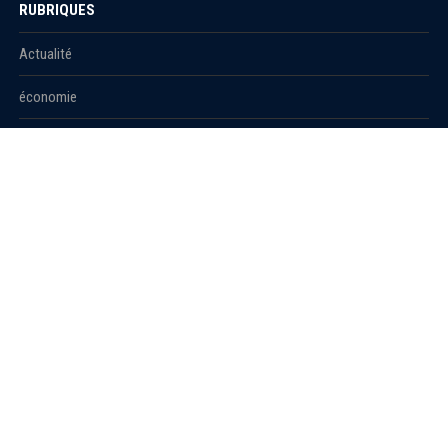
RUBRIQUES
Actualité
économie
Politique
International
Société
RUBRIQUES
Sport
Culture
Education
Santé