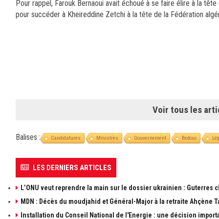
Pour rappel, Farouk Bernaoui avait échoué à se faire élire à la tête
pour succéder à Kheireddine Zetchi à la tête de la Fédération algé
Voir tous les arti
Balises :
Candidatures
Ministres
Gouvernement
Bedoui
Lég
LES DERNIERS ARTICLES
L’ONU veut reprendre la main sur le dossier ukrainien : Guterres 
MDN : Décès du moudjahid et Général-Major à la retraite Ahçène T
Installation du Conseil National de l'Energie : une décision import