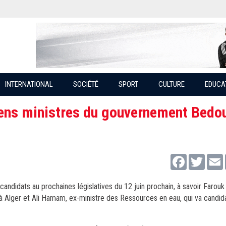
INTERNATIONAL
SOCIÉTÉ
SPORT
CULTURE
EDUCA
ciens ministres du gouvernement Bedo
Facebook
Twitter
ndidats au prochaines législatives du 12 juin prochain, à savoir Farouk
J à Alger et Ali Hamam, ex-ministre des Ressources en eau, qui va candid