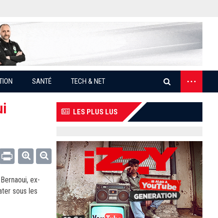
...
TION
SANTÉ
TECH & NET
ui
LES PLUS LUS
Email
Print
 Bernaoui, ex-
ater sous les