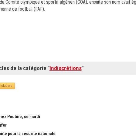
 du
Comité olympique et sportif algérien (COA),
ensuite son nom avait ég
rienne de football (FAF).
cles de la catégorie "
Indiscrétions
"
islatives
chez Poutine, ce mardi
afer
ante pour la sécurité nationale