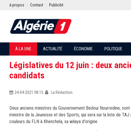
à propos
Contact
Publicité
À LA UNE
ACTUALITÉ
ÉCONOMIE
POLITIQUE
Législatives du 12 juin : deux an
candidats
24-04-2021 08:15
La Rédaction
Deux anciens ministres du Gouvernement Bedoui Nourredine, sont ca
ministre de la Jeunesse et des Sports, qui sera sur la liste de TA
couleurs du FLN à Khenchela, sa wilaya d'origine.