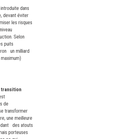
introduite dans
, devant éviter
miser les risques
 niveau
uction. Selon
s puits
iron un milliard
ns maximum)
 transition
est
us de
 se transformer
re, une meilleure
sédant des atouts
 mais porteuses