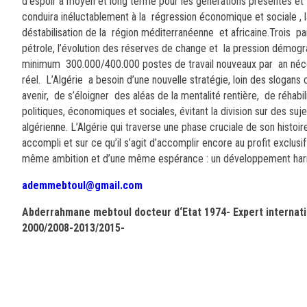
d’espoir à moyen et long terme pour les générations présentes et
conduira inéluctablement à la régression économique et sociale , 
déstabilisation de la région méditerranéenne et africaine.Trois p
pétrole, l’évolution des réserves de change et la pression démogra
minimum 300.000/400.000 postes de travail nouveaux par an néces
réel. L’Algérie a besoin d’une nouvelle stratégie, loin des sloga
avenir, de s’éloigner des aléas de la mentalité rentière, de réhabil
politiques, économiques et sociales, évitant la division sur des suje
algérienne. L’Algérie qui traverse une phase cruciale de son histoire
accompli et sur ce qu’il s’agit d’accomplir encore au profit exclusi
même ambition et d’une même espérance : un développement harmon
ademmebtoul@gmail.com
Abderrahmane mebtoul docteur d‘Etat 1974- Expert internat
2000/2008-2013/2015-