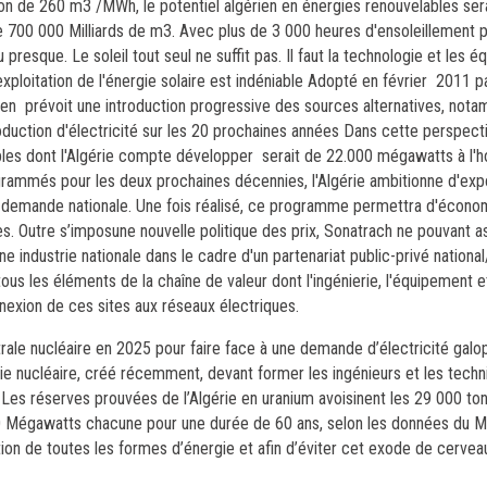
e 260 m3 /MWh, le potentiel algérien en énergies renouvelables serai
 700 000 Milliards de m3. Avec plus de 3 000 heures d'ensoleillement par
 ou presque. Le soleil tout seul ne suffit pas. Il faut la technologie et les
exploitation de l'énergie solaire est indéniable Adopté en février 2011 p
ien prévoit une introduction progressive des sources alternatives, nota
duction d'électricité sur les 20 prochaines années Dans cette perspecti
ables dont l'Algérie compte développer serait de 22.000 mégawatts à l'h
ogrammés pour les deux prochaines décennies, l'Algérie ambitionne d'ex
la demande nationale. Une fois réalisé, ce programme permettra d'écono
. Outre s’imposune nouvelle politique des prix, Sonatrach ne pouvant as
e industrie nationale dans le cadre d'un partenariat public-privé national/
 les éléments de la chaîne de valeur dont l'ingénierie, l'équipement et
nnexion de ces sites aux réseaux électriques.
ale nucléaire en 2025 pour faire face à une demande d’électricité galop
nie nucléaire, créé récemment, devant former les ingénieurs et les techn
. Les réserves prouvées de l’Algérie en uranium avoisinent les 29 000 to
00 Mégawatts chacune pour une durée de 60 ans, selon les données du M
uction de toutes les formes d’énergie et afin d’éviter cet exode de cerve