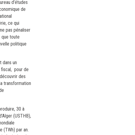
bureau d’études
 économique de
ational
rie, ce qui
 ne pas pénaliser
, que toute
velle politique
nt dans un
fiscal, pour de
 découvrir des
la transformation
 de
roduire, 30 à
 d’Alger (USTHB),
mondiale
re (TWh) par an.