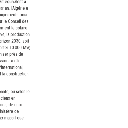
t équivalent à
 an, l'Algérie a
 équipements pour
ar le Conseil des
mment le solaire
ve, la production
orizon 2030, soit
porter 10.000 MW,
miser près de
surer à elle
international,
 la construction
ante, où selon le
iciens en
nnes, de quoi
inistère de
aux massif que