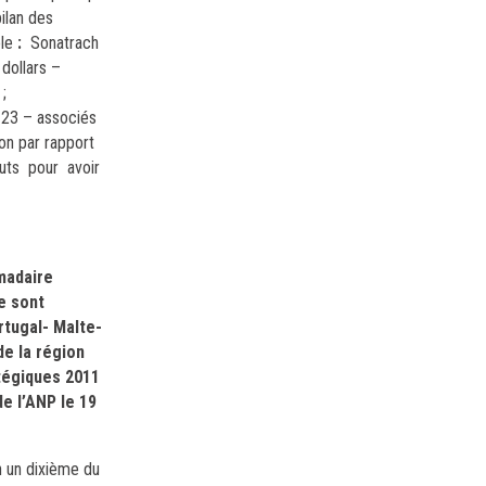
bilan des
le
:
Sonatrach
dollars –
;
123 – associés
ion par rapport
couts pour avoir
omadaire
e sont
rtugal- Malte-
de la région
tégiques 2011
e l’ANP le 19
on un dixième du