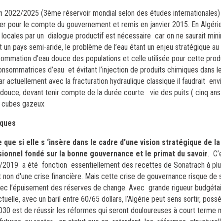
n 2022/2025 (3ème réservoir mondial selon des études internationales) 
riger pour le compte du gouvernement et remis en janvier 2015. En Algérie
 locales par un dialogue productif est nécessaire car on ne saurait mini
t un pays semi-aride, le problème de l’eau étant un enjeu stratégique au
nsommation d’eau douce des populations et celle utilisée pour cette prod
onsommatrices d’eau et évitant l’injection de produits chimiques dans le
 actuellement avec la fracturation hydraulique classique il faudrait env
douce, devant tenir compte de la durée courte vie des puits ( cinq a
s cubes gazeux
iques
 que si elle s ‘insère dans le cadre d’une vision stratégique de la
ionnel fondé sur la bonne gouvernance et le primat du savoir
. C’
0/2019 a été fonction essentiellement des recettes de Sonatrach à pl
 non d'une crise financière. Mais cette crise de gouvernance risque de
vec l’épuisement des réserves de change. Avec grande rigueur budgétai
lle, avec un baril entre 60/65 dollars, l’Algérie peut sens sortir, pos
2030 est de réussir les réformes qui seront douloureuses à court terme