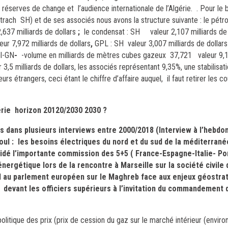
 réserves de change et l’audience internationale de l’Algérie.
. Pour le 
ch SH) et de ses associés nous avons la structure suivante : le pétro
2,637 milliards de dollars
;
le condensat : SH valeur 2,107 milliards de 
eur 7,972 milliards de dollars
,
GPL : SH valeur 3,007 milliards de dollars 
el-GN
-
-volume en milliards de mètres cubes gazeux 37,721 valeur 9,
 3,5 milliards de dollars, les associés représentant 9,35%, une stabilisat
s étrangers, ceci étant le chiffre d’affaire auquel, il faut retirer les 
gérie horizon 20120/2030 2030 ?
és dans plusieurs interviews entre 2000/2018 (Interview à l’hebd
l : les besoins électriques du nord et du sud de la méditerrané
idé l’importante commission des 5+5 ( France-Espagne-Italie- Po
énergétique lors de la rencontre à Marseille sur la société civile 
au parlement européen sur le Maghreb face aux enjeux géostra
devant les officiers supérieurs à l’invitation du commandement d
politique des prix (prix de cession du gaz sur le marché intérieur (envir