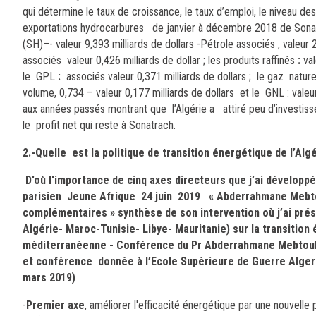
qui détermine le taux de croissance, le taux d’emploi, le niveau des
exportations hydrocarbures de janvier à décembre 2018 de Sonatra
(SH)–- valeur 9,393 milliards de dollars -Pétrole associés , valeur 
associés valeur 0,426 milliards de dollar ; les produits raffinés
:
val
le GPL
:
associés valeur 0,371 milliards de dollars ; le gaz natur
volume, 0,734 – valeur 0,177 milliards de dollars et le GNL : valeur
aux années passés montrant que l’Algérie a attiré peu d’investisseur
le profit net qui reste à Sonatrach.
2.-Quelle est la politique de transition énergétique de l’Al
D'où l'importance de cinq axes directeurs que j’ai développ
parisien Jeune Afrique
24 juin 2019 «
Abderrahmane Mebtou
complémentaires » synthèse de son intervention où j’ai prés
Algérie- Maroc-Tunisie- Libye- Mauritanie) sur la transition 
méditerranéenne -
Conférence du Pr Abderrahmane Mebtoul 
et conférence donnée à l’Ecole Supérieure de Guerre Alger 
mars 2019)
-
Premier axe
, améliorer l'efficacité énergétique par une nouvelle 