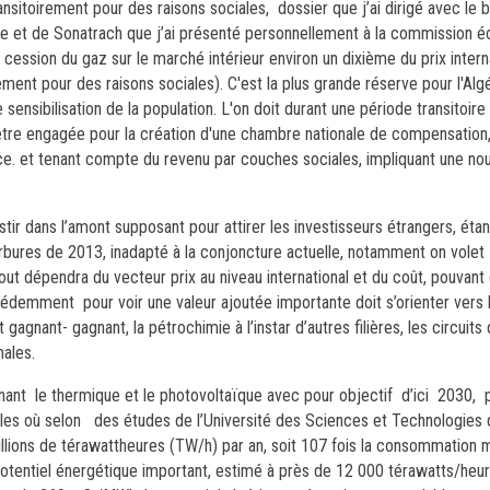
nsitoirement pour des raisons sociales, dossier que j’ai dirigé avec le 
gie et de Sonatrach que j’ai présenté personnellement à la commission
 cession du gaz sur le marché intérieur environ un dixième du prix intern
ment pour des raisons sociales). C'est la plus grande réserve pour l'Algé
e sensibilisation de la population. L'on doit durant une période transitoire
t être engagée pour la création d'une chambre nationale de compensation
ce. et tenant compte du revenu par couches sociales, impliquant une nou
stir dans l’amont supposant pour attirer les investisseurs étrangers, éta
rbures de 2013, inadapté à la conjoncture actuelle, notamment on volet 
out dépendra du vecteur prix au niveau international et du coût, pouvant
édemment pour voir une valeur ajoutée importante doit s’orienter vers 
agnant- gagnant, la pétrochimie à l’instar d’autres filières, les circuits
nales.
ant le thermique et le photovoltaïque avec pour objectif d’ici 2030, p
ables où selon des études de l’Université des Sciences et Technologies
millions de térawattheures (TW/h) par an, soit 107 fois la consommation 
n potentiel énergétique important, estimé à près de 12 000 térawatts/heu