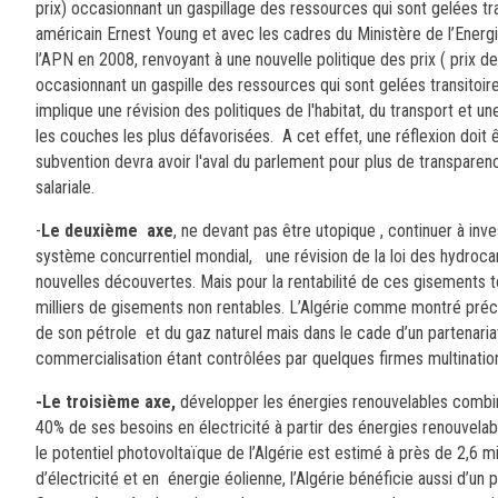
prix) occasionnant un gaspillage des ressources qui sont gelées tra
américain Ernest Young et avec les cadres du Ministère de l’Ener
l’APN en 2008, renvoyant à une nouvelle politique des prix ( prix de
occasionnant un gaspille des ressources qui sont gelées transitoire
implique une révision des politiques de l'habitat, du transport et un
les couches les plus défavorisées. A cet effet, une réflexion doi
subvention devra avoir l'aval du parlement pour plus de transparen
salariale.
-
Le deuxième axe
, ne devant pas être utopique , continuer à inve
système concurrentiel mondial, une révision de la loi des hydroca
nouvelles découvertes. Mais pour la rentabilité de ces gisements t
milliers de gisements non rentables. L’Algérie comme montré préc
de son pétrole et du gaz naturel mais dans le cade d’un partenariat g
commercialisation étant contrôlées par quelques firmes multinatio
-Le troisième axe,
développer les énergies renouvelables combin
40% de ses besoins en électricité à partir des énergies renouvel
le potentiel photovoltaïque de l’Algérie est estimé à près de 2,6 
d’électricité et en énergie éolienne, l’Algérie bénéficie aussi d’u