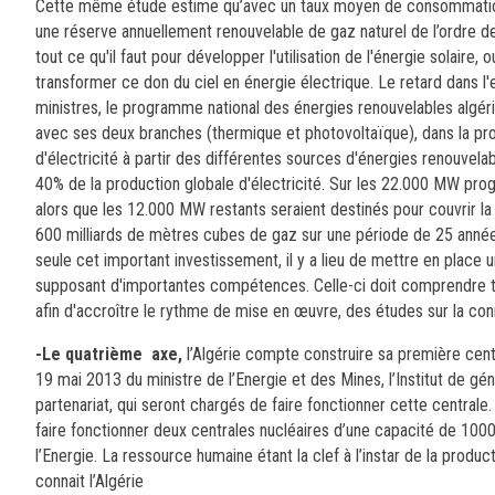
Cette même étude estime qu’avec un taux moyen de consommation d
une réserve annuellement renouvelable de gaz naturel de l’ordre de
tout ce qu'il faut pour développer l'utilisation de l'énergie solaire,
transformer ce don du ciel en énergie électrique. Le retard dans l'
ministres, le programme national des énergies renouvelables algér
avec ses deux branches (thermique et photovoltaïque), dans la pro
d'électricité à partir des différentes sources d'énergies renouvel
40% de la production globale d'électricité. Sur les 22.000 MW pr
alors que les 12.000 MW restants seraient destinés pour couvrir 
600 milliards de mètres cubes de gaz sur une période de 25 années
seule cet important investissement, il y a lieu de mettre en place un
supposant d'importantes compétences. Celle-ci doit comprendre tous
afin d'accroître le rythme de mise en œuvre, des études sur la co
-Le quatrième axe,
l’Algérie compte construire sa première centr
19 mai 2013 du ministre de l’Energie et des Mines, l’Institut de gé
partenariat, qui seront chargés de faire fonctionner cette centrale
faire fonctionner deux centrales nucléaires d’une capacité de 10
l’Energie. La ressource humaine étant la clef à l’instar de la prod
connait l’Algérie