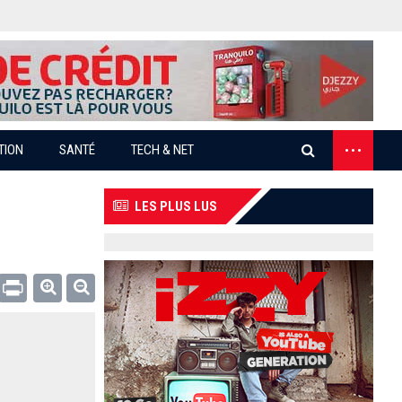
...
TION
SANTÉ
TECH & NET
LES PLUS LUS
Email
Print