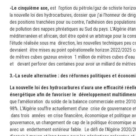
-Le cinquième axe,
est l’option du pétrole/gaz de schiste horizo
la nouvelle loi des hydrocarbures, dossier que j’ai l’honneur de di
des positions tranchées pour ou contre, l’adhésion des populations
de pollution des nappes phréatiques au Sud du pays. L’Algérie étan
méditerranéen et africain, doit être opéré un arbitrage pour la co
l’étude réalisée sous ma direction, les nouvelles techniques peu c
devraient être mises au point opérationnelle horizon 2022/2025 car
de mètres cubes gazeux environ 1 million de mètres cubes d’eau 
et devant perforer des centaines pour avoir un milliard de mètre
3.-La seule alternative : des réformes politiques et économ
La nouvelle loi des hydrocarbures n’aura une efficacité réelle
énergétique afin de favoriser le développement multidimens
que
l’amélioration du solde de la balance commerciale entre 201
98%. L’Algérie souffre actuellement d’une crise de gouvernance et
dans trois années en crise financière, économique et politique a
gouvernance, un changement de cap de la politique économique actue
avec un endettement extérieur faible. Le défi de l’Algérie 2020/