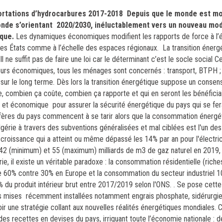
portations d’hydrocarbures 2017-2018
Depuis que le monde est 
onde s’orientant 2020/2030, inéluctablement vers un nouveau mo
ique.
Les dynamiques économiques modifient les rapports de force à l’
 des États comme à l’échelle des espaces régionaux.
La transition énerg
 ne suffit pas de faire une loi car le déterminant c’est le socle social C
urs économiques, tous les ménages sont concernés : transport, BTPH ; 
 sur le long terme. Dès lors la transition énergétique suppose un consens
e, combien ça coûte, combien ça rapporte et qui en seront les bénéficiai
re, et économique pour assurer la sécurité énergétique du pays qui se fer
lifères du pays commencent à se tarir alors que la consommation énergé
'Algérie à travers des subventions généralisées et mal ciblées est l'un de
croissance qui a atteint ou même dépassé les 14% par an pour l'électric
 42 (minimum) et 55 (maximum) milliards de m3 de gaz naturel en 2019, 
ie, il existe un véritable paradoxe : la consommation résidentielle (rich
nte 60% contre 30% en Europe et la consommation du secteur industriel 
% du produit intérieur brut entre 2017/2019 selon l'ONS. . Se pose cette
tés mises récemment installées notamment engrais phosphate, sidérurgi
ir une stratégie collant aux nouvelles réalités énergétiques mondiales. 
s recettes en devises du pays, irriguant toute l’économie nationale : 