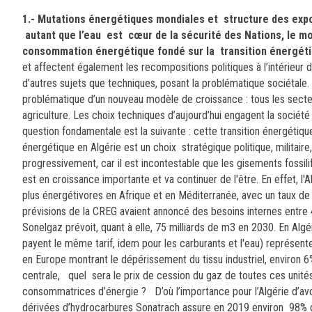
1.- Mutations énergétiques mondiales et structure des ex
autant que l’eau est cœur de la sécurité des Nations, le m
consommation énergétique fondé sur la transition énergét
et affectent également les recompositions politiques à l’intérieur
d’autres sujets que techniques, posant la problématique sociétale. Il
problématique d’un nouveau modèle de croissance : tous les secte
agriculture. Les choix techniques d’aujourd’hui engagent la société
question fondamentale est la suivante : cette transition énergétiqu
énergétique en Algérie est un choix stratégique politique, militai
progressivement, car il est incontestable que les gisements fossi
est en croissance importante et va continuer de l'être. En effet, l
plus énergétivores en Afrique et en Méditerranée, avec un taux de 
prévisions de la CREG avaient annoncé des besoins internes entre
Sonelgaz prévoit, quant à elle, 75 milliards de m3 en 2030. En Algér
payent le même tarif, idem pour les carburants et l'eau) représe
en Europe montrant le dépérissement du tissu industriel, environ 6
centrale, quel sera le prix de cession du gaz de toutes ces uni
consommatrices d’énergie ?
D’où l’importance pour l’Algérie d’avo
dérivées d’hydrocarbures Sonatrach assure en 2019 environ 98% de