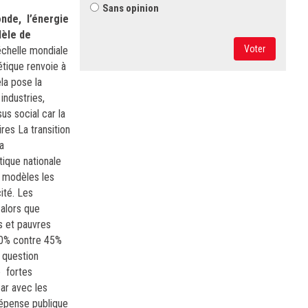
Sans opinion
monde,
l’énergie
dèle de
Voter
échelle mondiale
étique renvoie à
ela pose la
industries,
us social car la
res La transition
a
tique nationale
s modèles les
ité. Les
alors que
es et pauvres
10% contre 45%
 question
e fortes
Car avec les
dépense publique