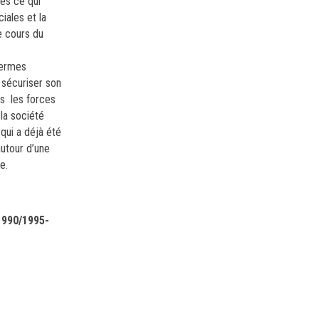
les ce qui
iales et la
le cours du
termes
r sécuriser son
tes les forces
 la société
 qui a déjà été
autour d’une
e.
1990/1995-