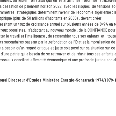
 futures, ou rester en statut quo en retardant les réformes structurel
la cessation de paiement horizon 2022 avec les risques de tensions soc
aramètres stratégiques déterminent l’avenir de l’économie algérienne
: 
phique (plus de 50 millions d’habitants en 2030) , devant créer
sitant un taux de croissance annuel sur plusieurs années de 8/9% en 
ns creux populistes, s’adaptant au nouveau monde , de la CONFIANCE pou
iter le travail et l’intelligence , de rassembler tous ses enfants et tou
ts secondaires passant par la .refondation de l’Etat et la moralisation de
 a besoin qu’un regard critique et juste soit posé sur sa situation sur ce
f d’une patrie qui a besoin de se retrouver et de réunir tous ses enfants 
ieux conciliant efficacité économique et une profonde justice social
ional Directeur d’Etudes Ministère Energie-Sonatrach 1974/1979-