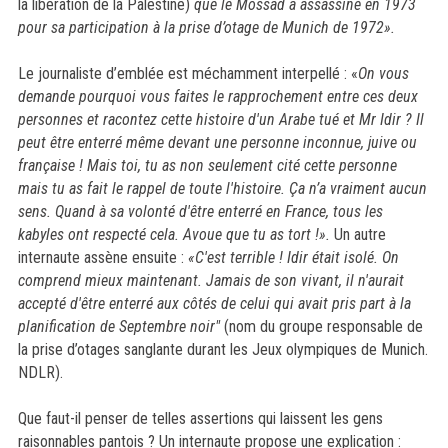
la libération de la Palestine)
que le Mossad a assassiné en 1973
pour sa participation à la prise d’otage de Munich de 1972».
Le journaliste d’emblée est méchamment interpellé : «
On vous
demande pourquoi vous faites le rapprochement entre ces deux
personnes et racontez cette histoire d'un Arabe tué et Mr
Idir
? Il
peut être enterré même devant une personne inconnue, juive ou
française ! Mais toi, tu as non seulement cité cette personne
mais tu as fait le rappel de toute l'histoire. Ça n’a vraiment aucun
sens. Quand à sa volonté d'être enterré en France, tous les
kabyles ont respecté cela. Avoue que tu as tort !».
Un autre
internaute assène ensuite :
«C'est terrible !
Idir
était isolé. On
comprend mieux maintenant. Jamais de son vivant, il n'aurait
accepté d'être enterré aux côtés de celui qui avait pris part à la
planification de Septembre noir"
(nom du groupe responsable de
la prise d’otages sanglante durant les Jeux olympiques de Munich.
NDLR).
Que faut-il penser de telles assertions qui laissent les gens
raisonnables pantois ? Un internaute propose une explication :