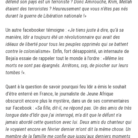
défend son pays est un terroriste ? Donc Amirouche, Krim, Mellah
étaient des terroristes ? Heureusement que vous n'êtes pas nés
durant la guerre de Libération nationale !»
Un autre facebooker témoigne :
«Je tiens juste à dire, qu’à sa
manière,
Idir
a toujours été un révolutionnaire qui avait des
idéaux de liberté pour tous les peuples opprimés qui se battent
contre le colonialisme»
. Enfin, fort désappointé, un internaute de
Bejaïa essaie de rappeler tout le monde à l’ordre :
«Même les
morts ne sont pas épargnés. Arrêtons, svp, de piocher sur leurs
tombes !».
Quant à la question de savoir pourquoi feu
Idir
a émis le souhait
d’être enterré en France, le journaliste de Jeune Afrique
obscurcit encore plus le mystère, dans un de ses commentaires
sur Facebook : «
Sa fille, dit-il, ne répond pas. Un des amis de très
longue date d’
Idir
que j'ai interrogé, m'a dit que le défunt n'a
jamais abordé cette question avec lui. Deux amis du chanteur qui
le voyaient encore en février dernier m'ont dit la même chose. Un
membre de la famille me confie que jusqu'aux derniers moments