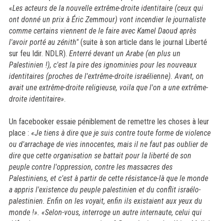
«
Les acteurs de la nouvelle extrême-droite identitaire (ceux qui
ont donné un prix à Éric Zemmour) vont incendier le journaliste
comme certains viennent de le faire avec Kamel Daoud après
l'avoir porté au zénith"
(suite à son article dans le journal Liberté
sur feu
Idir
. NDLR).
Enterré devant un Arabe (en plus un
Palestinien !), c'est la pire des ignominies pour les nouveaux
identitaires (proches de l'extrême-droite israélienne). Avant, on
avait une extrême-droite religieuse, voila que l'on a une extrême-
droite identitaire»
.
Un facebooker essaie péniblement de remettre les choses à leur
place :
«Je tiens à dire que je suis contre toute forme de violence
ou d'arrachage de vies innocentes, mais il ne faut pas oublier de
dire que cette organisation se battait pour la liberté de son
peuple contre l'oppression, contre les massacres des
Palestiniens, et c'est à partir de cette résistance-là que le monde
a appris l'existence du peuple palestinien et du conflit israélo-
palestinien. Enfin on les voyait, enfin ils existaient aux yeux du
monde !». «Selon-vous, interroge un autre internaute, celui qui