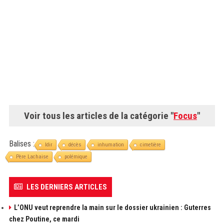
Voir tous les articles de la catégorie "
Focus
"
Balises :
Idir
décès
inhumation
cimetière
Père Lachaise
polémique
LES DERNIERS ARTICLES
L’ONU veut reprendre la main sur le dossier ukrainien : Guterres
chez Poutine, ce mardi