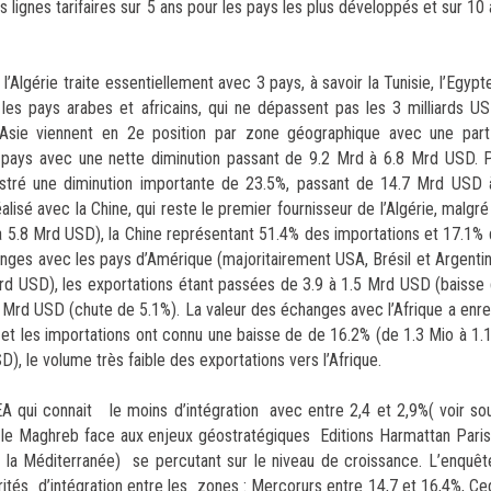
lignes tarifaires sur 5 ans pour les pays les plus développés et sur 10 
Algérie traite essentiellement avec 3 pays, à savoir la Tunisie, l’Egypt
les pays arabes et africains, qui ne dépassent pas les 3 milliards 
l’Asie viennent en 2e position par zone géographique avec une pa
 pays avec une nette diminution passant de 9.2 Mrd à 6.8 Mrd USD. P
gistré une diminution importante de 23.5%, passant de 14.7 Mrd USD
sé avec la Chine, qui reste le premier fournisseur de l’Algérie, malgré
 5.8 Mrd USD), la Chine représentant 51.4% des importations et 17.1% 
anges avec les pays d’Amérique (majoritairement USA, Brésil et Argentin
d USD), les exportations étant passées de 3.9 à 1.5 Mrd USD (baisse 
 Mrd USD (chute de 5.1%). La valeur des échanges avec l’Afrique a enre
et les importations ont connu une baisse de de 16.2% (de 1.3 Mio à 1.
), le volume très faible des exportations vers l’Afrique.
 qui connait le moins d’intégration avec entre 2,4 et 2,9%( voir sou
e Maghreb face aux enjeux géostratégiques Editions Harmattan Pari
a Méditerranée) se percutant sur le niveau de croissance. L’enquête
tés d’intégration entre les zones : Mercorurs entre 14,7 et 16,4%, Ce