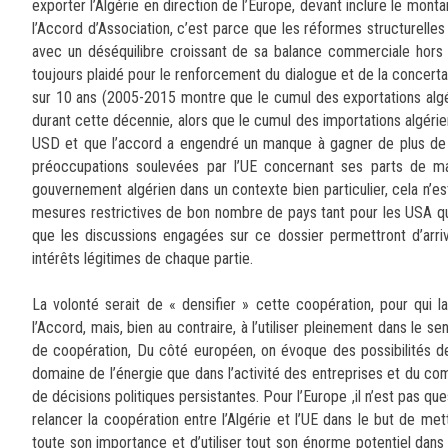
exporter l’Algérie en direction de l’Europe, devant inclure le mont
l’Accord d’Association, c’est parce que les réformes structurelles
avec un déséquilibre croissant de sa balance commerciale hors h
toujours plaidé pour le renforcement du dialogue et de la concert
sur 10 ans (2005-2015 montre que le cumul des exportations algér
durant cette décennie, alors que le cumul des importations algér
USD et que l’accord a engendré un manque à gagner de plus de 
préoccupations soulevées par l’UE concernant ses parts de mar
gouvernement algérien dans un contexte bien particulier, cela n’
mesures restrictives de bon nombre de pays tant pour les USA que
que les discussions engagées sur ce dossier permettront d’arri
intérêts légitimes de chaque partie.
La volonté serait de « densifier » cette coopération, pour qui 
l’Accord, mais, bien au contraire, à l’utiliser pleinement dans le s
de coopération, Du côté européen, on évoque des possibilités de 
domaine de l’énergie que dans l’activité des entreprises et du co
de décisions politiques persistantes. Pour l’Europe ,il n’est pas 
relancer la coopération entre l’Algérie et l’UE dans le but de m
toute son importance et d’utiliser tout son énorme potentiel dans