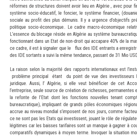
réformes de structures doivent avoir lieu en Algérie , avec pour f
système socio-éducatif, le foncier, le système financier, (douanie
sociale au profit des plus démunis. Il y a urgence d’objectifs pr
politique socio-économique.. Le cadre macro-économique relati
L’essence du blocage réside en Algérie au système bureaucratique q
fonctionnant dans un Etat de non-droit qui accapare 40% de la m
ce cadre, il est à signaler que le flux des IDE entrants a enregis
des IDE sortants a suivi la même tendance, passant de 31 Mio U
La raison selon la majorité des rapports internationaux est l’inst
problème principal étant du point de vue des investisseurs l’
juridique. Aussi, l’ Algérie, si elle veut bénéficier de cet Ac
l’entreprise, seule source de création de richesses, permanentes 
la refonte de l’Etat dont les fonctions nouvelles tenant comp
bureaucratique), impliquant de grands pôles économiques régionaux
accrue au niveau mondial s’imposent de nos jours, comme facteur
ce ne sont pas les Etats qui investissent, jouant le rôle de régulate
légitimes car les baisses tarifaires sont un manque à gagner à co
comparatifs dynamiques à moyen terme. Invoquer la situation mono