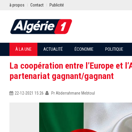
à propos
Contact
Publicité
À LA UNE
ACTUALITÉ
ÉCONOMIE
POLITIQUE
La coopération entre l’Europe et l’
partenariat gagnant/gagnant
22-12-2021 15:26
Pr Abderrahmane Mebtoul