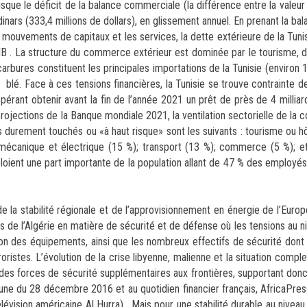
que le déficit de la balance commerciale (la différence entre la valeur
inars (333,4 millions de dollars), en glissement annuel. En prenant la ba
s mouvements de capitaux et les services, la dette extérieure de la Tuni
IB . La structure du commerce extérieur est dominée par le tourisme, d
ocarbures constituent les principales importations de la Tunisie (environ
u blé. Face à ces tensions financières, la Tunisie se trouve contrainte d
ant obtenir avant la fin de l’année 2021 un prêt de près de 4 milliard
projections de la Banque mondiale 2021, la ventilation sectorielle de la 
s durement touchés ou «à haut risque» sont les suivants : tourisme ou hô
e mécanique et électrique (15 %); transport (13 %); commerce (5 %); e
ploient une part importante de la population allant de 47 % des employés
de la stabilité régionale et de l’approvisionnement en énergie de l’Europ
 de l’Algérie en matière de sécurité et de défense où les tensions au ni
tion des équipements, ainsi que les nombreux effectifs de sécurité dont 
istes. L’évolution de la crise libyenne, malienne et la situation comple
des forces de sécurité supplémentaires aux frontières, supportant donc
ribune du 28 décembre 2016 et au quotidien financier français, AfricaPr
évision américaine Al Hurra) . Mais pour une stabilité durable au niveau