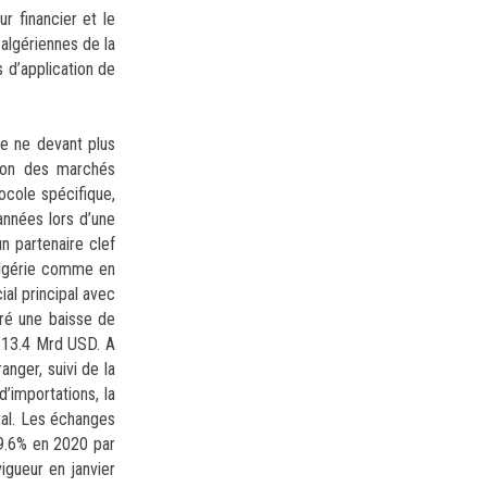
r financier et le
algériennes de la
s d’application de
pe ne devant plus
tion des marchés
ocole spécifique,
années lors d’une
n partenaire clef
’Algérie comme en
al principal avec
tré une baisse de
à 13.4 Mrd USD. A
anger, suivi de la
’importations, la
tal. Les échanges
 9.6% en 2020 par
igueur en janvier