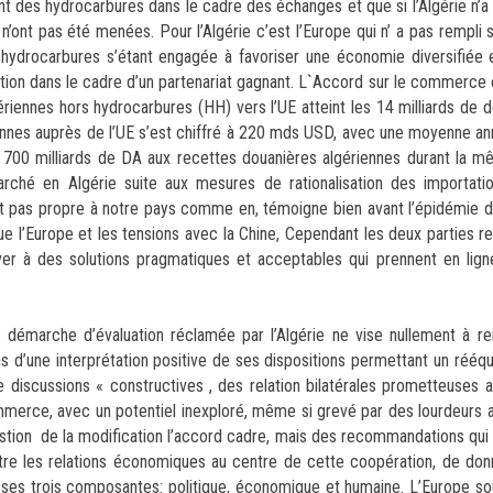
ant des hydrocarbures dans le cadre des échanges et que si l’Algérie n’a 
 n’ont pas été menées. Pour l’Algérie c’est l’Europe qui n’ a pas rempl
ydrocarbures s’étant engagée à favoriser une économie diversifiée e
ation dans le cadre d’un partenariat gagnant. L`Accord sur le commerce 
iennes hors hydrocarbures (HH) vers l’UE atteint les 14 milliards de 
iennes auprès de l’UE s’est chiffré à 220 mds USD, avec une moyenne a
700 milliards de DA aux recettes douanières algériennes durant la m
ché en Algérie suite aux mesures de rationalisation des importatio
est pas propre à notre pays comme en, témoigne bien avant l’épidémie d
 l’Europe et les tensions avec la Chine, Cependant les deux parties r
ver à des solutions pragmatiques et acceptables qui prennent en lig
la démarche d’évaluation réclamée par l’Algérie ne vise nullement à 
ens d’une interprétation positive de ses dispositions permettant un rééqu
discussions « constructives , des relation bilatérales prometteuses a
mmerce, avec un potentiel inexploré, même si grevé par des lourdeurs a
question de la modification l’accord cadre, mais des recommandations qui
ettre les relations économiques au centre de cette coopération, de do
 ses trois composantes: politique, économique et humaine. L’Europe sou