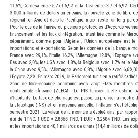
11,5%, Comesa entre 5,7 et 5,9% et la Cea entre 3,7 et 5,9%. Cert
3 000 milliards de dollars américains, la nouvelle zone de libre-
régional en Asie et dans le Pacifique, mais reste un long parc
Pour le cas de la Tunisie ou plusieurs protocoles d’Accords vien
financement et les taux d’intégration, étant liée comme le Maro
séparément, comme pour l’Algérie , l’Union européenne est le p
importations et exportations. Selon les données de la banque mon
France avec 29,1%, l’Italie 16,2%, l’Allemagne 12,8%, l’Espagne av
Bas avec 2,0%, les USA avec 1,8%, la Belgique avec 1,7% et le Maro
la Chine avec 9,5%, l’Allemagne avec 6,8%, l’Algérie avec 6,6%,(6
l’Egypte 2,2%. En mars 2019, le Parlement tunisien a ratifié l’adh
zone de libre-échange commune avec vingt États membres s’ét
continentale africaine (ZLECA. Le PIB tunisien a été estimé pa
d’habitants. Le taux de chômage est passé, au premier trimestre de
la statistique (INS) et en moyenne annuelle, l’inflation s’est ét
semestre 2021. La valeur de la monnaie a évolué ainsi par rappo
été de 1TND, 1 USD = 2,8868 TND, 1 EUR = 3,2584 TND. Les exportat
et les importations à 40,1 milliards de dinars (14,4 milliards de dol