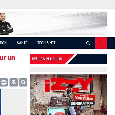
...
TION
SANTÉ
TECH & NET
ur un
LES PLUS LUS
Email
Print