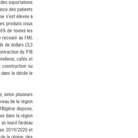
 des exportations
lance des patients
sie s’est élevée à
es produits issus
 16% de toutes les
e recourir au FMI,
s de dollars (3,3
contraction du PIB
tellerie, cafés et
t construction ou
 dans le décile le
e, selon plusieurs
veau de la région
l’Algérie dispose,
xe dans la région
 un lourd fardeau
esse 2019/2020 et
 de la région, des