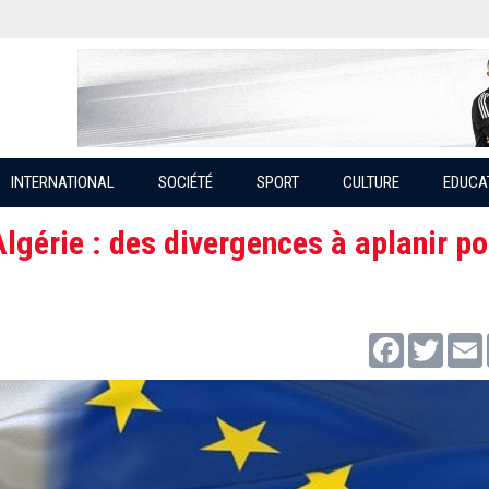
INTERNATIONAL
SOCIÉTÉ
SPORT
CULTURE
EDUCA
Algérie : des divergences à aplanir po
Facebook
Twitter