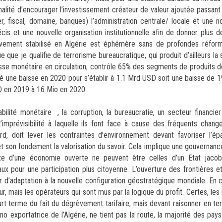
inalité d’encourager l’investissement créateur de valeur ajoutée passant
r, fiscal, domaine, banques) l’administration centrale/ locale et une no
écis et une nouvelle organisation institutionnelle afin de donner plus 
vement stabilisé en Algérie est éphémère sans de profondes réforme
ue je qualifie de terrorisme bureaucratique, qui produit d’ailleurs la 
asse monétaire en circulation, contrôle 65% des segments de produits 
tré une baisse en 2020 pour s’établir à 1.1 Mrd USD soit une baisse de 1
SD en 2019 à 16 Mio en 2020.
abilité monétaire , la corruption, la bureaucratie, un secteur financier
imprévisibilité à laquelle ils font face à cause des fréquents chan
cord, doit lever les contraintes d’environnement devant favoriser l’
et son fondement la valorisation du savoir. Cela implique une gouvernan
te d’une économie ouverte ne peuvent être celles d’un Etat jacobin
 pour une participation plus citoyenne. L’ouverture des frontières et 
 d’adaptation à la nouvelle configuration géostratégique mondiale. En
ur, mais les opérateurs qui sont mus par la logique du profit. Certes, les
urt terme du fait du dégrèvement tarifaire, mais devant raisonner en t
 exportatrice de l’Algérie, ne tient pas la route, la majorité des pay