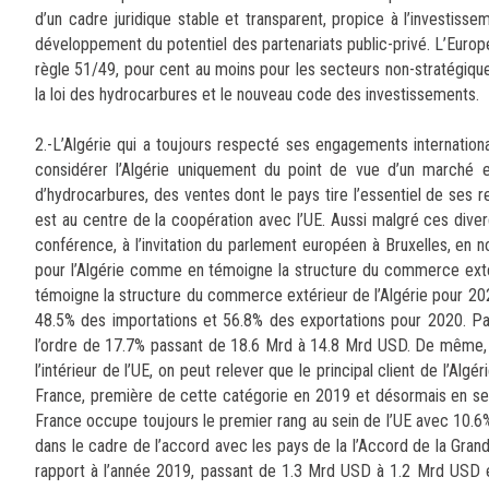
d’un cadre juridique stable et transparent, propice à l’investisse
développement du potentiel des partenariats public-privé. L’Europe
règle 51/49, pour cent au moins pour les secteurs non-stratégiques 
la loi des hydrocarbures et le nouveau code des investissements.
2.-L’Algérie qui a toujours respecté ses engagements internationa
considérer l’Algérie uniquement du point de vue d’un marché en
d’hydrocarbures, des ventes dont le pays tire l’essentiel de ses 
est au centre de la coopération avec l’UE. Aussi malgré ces diverg
conférence, à l’invitation du parlement européen à Bruxelles, en 
pour l’Algérie comme en témoigne la structure du commerce extér
témoigne la structure du commerce extérieur de l’Algérie pour 20
48.5% des importations et 56.8% des exportations pour 2020. Par
l’ordre de 17.7% passant de 18.6 Mrd à 14.8 Mrd USD. De même, l
l’intérieur de l’UE, on peut relever que le principal client de l’Al
France, première de cette catégorie en 2019 et désormais en sec
France occupe toujours le premier rang au sein de l’UE avec 10.6%,
dans le cadre de l’accord avec les pays de la l’Accord de la Gra
rapport à l’année 2019, passant de 1.3 Mrd USD à 1.2 Mrd USD en 