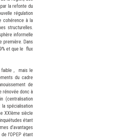
 par la refonte du
uvelle régulation
de cohérence à la
s structurelles.
sphère informelle
de première. Dans
9% et que le flux
 faible , mais le
gements du cadre
épanouissement de
ce rénovée donc à
 (centralisation
la spécialisation
 ce XXIème siècle
 inquiétudes étant
ermes d’avantages
s de l’OPEP étant