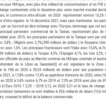
es pour l’Afrique, avec plus d’un milliard de consommateurs et un PIB 
échange continentale crée le deuxième plus vaste marché mondial derriè
ours, le commerce intra-africain en 2020 représentant environ 15,2% 
nent d’être signées le 16 décembre 2021, mais sans mentionner les par
c par un l’accord de libre échange avec l’Europe, dommage que cet acc
rincipal partenaire commercial de la Tunisie, représentant plus de 
diale pour 2019, les principaux partenaires de la Tunique sont par ord
ec 3,8% , l’Algérie avec 2,7%,(390 millions de dollars ) le Royaume Uni
c avec 1,6%. Les principaux fournisseurs sont l’Italie avec 15,4%, la F
99 millions de dollars) la Turquie 4,5%, l’Espagne 4,1%, les Usa 3,2%, 
ésion officielle du pays au Marché commun de l’Afrique orientale et aust
endant de la Libye au Swaziland)) et est signataire de la Zone 
r le FMI en 2020 à 39,24 milliards de dollars pour une population d
 2021, à 17,8% contre 17,4% au quatrième trimestre de 2020, selon l’Ins
ablie en 2020 à 5,6% contre 6,7% en 2019 et 7,3% en 2018 avec plus de 6
rt à l’Euro 2016 ? 2,29 – 2018 3,12, en 2020 3,21 et le taux de chang
ions tunisiennes se sont établies à 29,6 milliards de dinars (10,6 mill
lars, creusant le déficit de la balance commerciale.