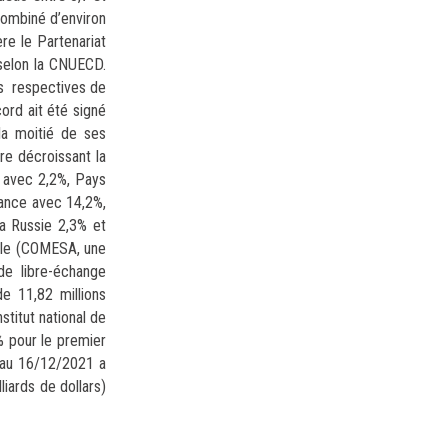
combiné d’environ
re le Partenariat
selon la CNUECD.
ts respectives de
ord ait été signé
la moitié de ses
re décroissant la
s avec 2,2%, Pays
rance avec 14,2%,
la Russie 2,3% et
rale (COMESA, une
de libre-échange
e 11,82 millions
titut national de
% pour le premier
e au 16/12/2021 a
iards de dollars)