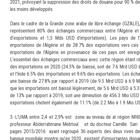
2021, prévoyant la suppression des droits de douane pour 90 % des 
les moins développés.
Dans le cadre de la Grande zone arabe de libre échange (GZALE), l’
représentent 80% des échanges commerciaux entre l’Algérie et 
d’exportations et 1,5 Mds USD d’importations). Les pays de 
importations de l’Algérie et de 28.7% des exportations vers ces
importations de l’Algérie en provenance de ces pays ont enre
L’essentiel des échanges commerciaux avec cette région étant réali
des importations en 2020 (24.5% de baisse, soit de 7.6 Mrd USD à
et l’Inde 6.5% des importations et 9.6% des exportations. Les éch
une baisse de 27.8% par rapport à 2019 (de 9.5 Mrd USD à 6.9 Mr
que les importations ont baissé légèrement, de 5.6 Mrd USD à 5.3
de 13% par rapport à 2019, soit une diminution de 456.3 Mio USD 
exportations chutent également de 11.1% (de 2.2 Mio à 1.9 Mio USD
3.-L’UMA entre 2,4 et 2,9% est zone au niveau de al région MNEA
professeur Abderrahmane Mebtoul et du docteur Camille Sari l
pages 2015/2016 ayant regroupé 36 experts des deux rives de l
banque mondiale montre qu’en 2020 existent d’importantes dispari