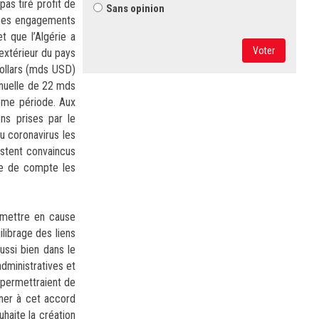
pas tiré profit de
Sans opinion
i ses engagements
t que l’Algérie a
Voter
extérieur du pays
dollars (mds USD)
nnuelle de 22 mds
ême période. Aux
ns prises par le
u coronavirus les
estent convaincus
ne de compte les
remettre en cause
ilibrage des liens
ussi bien dans le
dministratives et
 permettraient de
nner à cet accord
haite la création