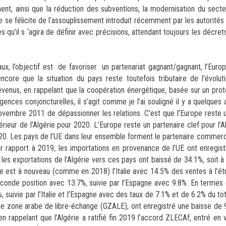
ment, ainsi que la réduction des subventions, la modernisation du secteu
 se félicite de l’assouplissement introduit récemment par les autorités 
qu’il s ‘agira de définir avec précisions, attendant toujours les décret
ux, l’objectif est de favoriser un partenariat gagnant/gagnant, l’Euro
core que la situation du pays reste toutefois tributaire de l’évolu
revenus, en rappelant que la coopération énergétique, basée sur un prot
ences conjoncturelles, il s’agit comme je l’ai souligné il y a quelques 
novembre 2011 de dépassionner les relations. C’est que l’Europe reste u
ieur de l’Algérie pour 2020. L’Europe reste un partenaire clef pour l
20. Les pays de l’UE dans leur ensemble forment le partenaire commerci
 rapport à 2019, les importations en provenance de l’UE ont enregis
es exportations de l’Algérie vers ces pays ont baissé de 34.1%, soit 
gérie est à nouveau (comme en 2018) l’Italie avec 14.5% des ventes à l’étr
onde position avec 13.7%, suivie par l’Espagne avec 9.8%. En termes d
 suivie par l’Italie et l’Espagne avec des taux de 7.1% et de 6.2% du to
nde zone arabe de libre-échange (GZALE), ont enregistré une baisse de
rappelant que l’Algérie a ratifié fin 2019 l’accord ZLECAf, entré en v