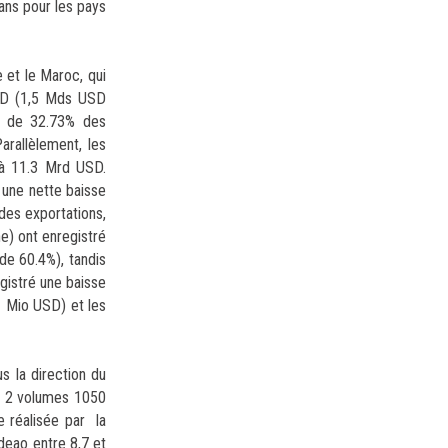
ans pour les pays
e et le Maroc, qui
USD (1,5 Mds USD
rt de 32.73% des
arallèlement, les
 à 11.3 Mrd USD.
 une nette baisse
des exportations,
e) ont enregistré
de 60.4%), tandis
gistré une baisse
1 Mio USD) et les
s la direction du
s 2 volumes 1050
 réalisée par la
deao entre 8,7 et