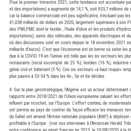
Pour le premier trimestre 2021, cette tendance est accentuée puis
et des importations) a augmenté de 14,1 %, soit 933,7 millions de d
car la balance commerciale est peu significative, n’incluant pas le
41,038 milliards de dollars en 2020, largement supérieure à son P
des PMI,PME dont le textile , l’huile d’olive et les produits d’hydr
importations), suivis des véhicules, des appareils électriques et d
où des discussions sont en cours depuis le 18 novembre 2021 espér
milliards d’euros). C’est que l’économie est en berne où selon les 
due à la COVID-19 en Tunisie est telle que les six secteurs les plu
restaurants (recul escompté de 25 %); textiles (16 %); industri
génie civil et bâtiment (5 %). Ces six secteurs «à haut risque» em
plus pauvre à 53-54 % dans les 4e , 5e et 6e déciles.
4.-Sur le plan géostratégique, l’Algérie est un acteur déterminant 
rapports entre 2018/2021 de l’Union européenne saluant les efforts
influent par ricochet, sur l’Europe. L’effort continu, de modernisa
ont permis au pays de contrer de façon efficace les menaces terror
du Sahel ont amené l’Armée nationale populaire (ANP) à déployer 
profitable à l’Europe . (voir nos interviews à l’American Herald T
notre conférence au sénat français en 2015, le 10/08/2020 à la tél