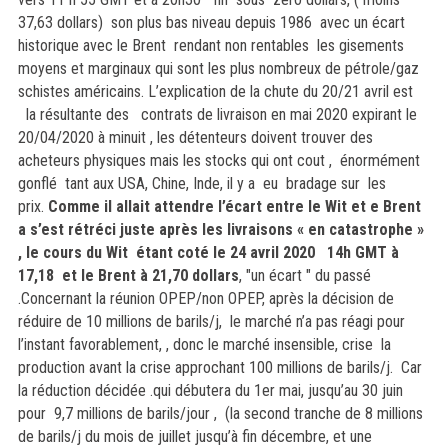
37,63 dollars) son plus bas niveau depuis 1986 avec un écart
historique avec le Brent rendant non rentables les gisements
moyens et marginaux qui sont les plus nombreux de pétrole/gaz
schistes américains. L’explication de la chute du 20/21 avril est
la résultante des contrats de livraison en mai 2020 expirant le
20/04/2020 à minuit , les détenteurs doivent trouver des
acheteurs physiques mais les stocks qui ont cout , énormément
gonflé tant aux USA, Chine, Inde, il y a eu bradage sur les
prix.
Comme il allait attendre l’écart entre le Wit et e Brent
a s’est rétréci juste après les livraisons « en catastrophe »
, le cours du Wit étant coté le 24 avril 2020 14h GMT à
17,18 et le Brent à 21,70 dollars
, "un écart " du passé
.Concernant la réunion OPEP/non OPEP, après la décision de
réduire de 10 millions de barils/j, le marché n’a pas réagi pour
l’instant favorablement, , donc le marché insensible, crise la
production avant la crise approchant 100 millions de barils/j. Car
la réduction décidée .qui débutera du 1er mai, jusqu’au 30 juin
pour 9,7 millions de barils/jour , (la second tranche de 8 millions
de barils/j du mois de juillet jusqu’à fin décembre, et une