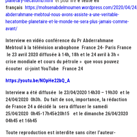
planetary-hecatomb.html
et pour lire
e texte en
français
https://mohsenabdelmoumen.wordpress.com/2020/04/24/
abderrahmane-mebtoul-nous-avons-assiste-a-une-veritable-
hecatombe-planetaire-et-le-monde-ne-sera-plus-jamais-comme-
avant/
Interview en vidéo conférence du Pr Abderrahmane
Mebtoul à la télévision arabophone France 24- Paris France
le 23 avril 2020 diffusée à 14h, 18h et le 24 avril à 3h «
crise mondiale et cours du pétrole » que vous pouvez
écouter ci-joint YouTube France 24
https://youtu.be/NOpHe22bQ_A
Interview a été diffusée le 23/04/2020 14h30 – 19h30 et le
24/04/2020 0h3h. Du fait de son, importance, la rédaction
de France 24 a décidé la sera diffuser le
samedi
25/04/2020 0h45-17h45è20h15 et le dimanche 26/04/2020
04h45 et 16h45
Toute reproduction est interdite sans citer l’auteur-