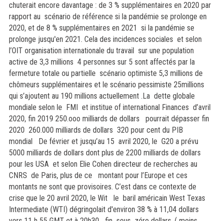
chuterait encore davantage : de 3 % supplémentaires en 2020 par
rapport au scénario de référence si la pandémie se prolonge en
2020, et de 8 % supplémentaires en 2021 si la pandémie se
prolonge jusqu'en 2021. Cela des incidences sociales et selon
l’OIT organisation internationale du travail sur une population
active de 3,3 millions 4 personnes sur 5 sont affectés par la
fermeture totale ou partielle scénario optimiste 5,3 millions de
chômeurs supplémentaires et le scénario pessimiste 25millions
qui s’ajoutent au 190 millions actuellement .La dette globale
mondiale selon le FMI et institue of international Finances d’avril
2020, fin 2019 250.ooo milliards de dollars pourrait dépasser fin
2020 260.000 milliards de dollars 320 pour cent du PIB
mondial De février et jusqu’au 15 avril 2020, le G20 a prévu
5000 milliards de dollars dont plus de 2200 milliards de dollars
pour les USA et selon Elie Cohen directeur de recherches au
CNRS de Paris, plus de ce montant pour l’Europe et ces
montants ne sont que provisoires. C’est dans ce contexte de
crise que le 20 avril 2020, le Wit le baril américain West Texas
Intermediate (WTI) dégringolait d'environ 38 % à 11,04 dollars
vers 11 h 55 GMT et à 20h30 fin sous zéro dollars, ( moins