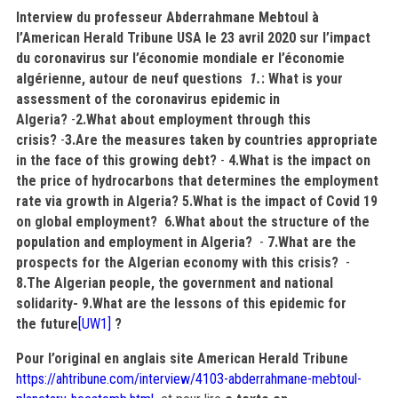
Interview du professeur Abderrahmane Mebtoul à
l’American Herald Tribune USA le 23 avril 2020 sur l’impact
du coronavirus sur l’économie mondiale er l’économie
algérienne, autour de neuf questions
1.
: What is your
assessment of the coronavirus epidemic in
Algeria?
-
2.What about employment through this
crisis?
-
3.Are the measures taken by countries appropriate
in the face of this growing debt?
-
4.What is the impact on
the price of hydrocarbons that determines the employment
rate via growth in Algeria?
5.What is the impact of Covid 19
on global employment?
6.What about the structure of the
population and employment in Algeria?
-
7.What are the
prospects for the Algerian economy with this crisis?
-
8.The Algerian people, the government and national
solidarity-
9.What are the lessons of this epidemic for
the
future
[UW1]
?
Pour l’original en anglais site American Herald Tribune
https://ahtribune.com/interview/4103-abderrahmane-mebtoul-