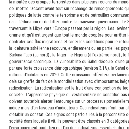
la montée des groupes terroristes dans plusieurs régions du monde
de mettre l'accent avant tout sur l'échange de renseignements qu
politiques de lutte contre le terrorisme et de patrouilles communes 
dans l’éducation et de lutter contre la mauvaise gouvernance. Le 
traversent la Libye vers l’Europe passent par la région. Les évén
drame et qu’il est urgent que tout le monde coopère pour arrêter l
contrôler ces flux migratoires et créer les conditions pour le retou
la ceinture sahélienne recouvre, entièrement ou en partie, les pays 
Burkina Faso (au nord) ; le Niger ; le Nigeria (à l'extrême nord) ; l
gouvernance chronique. La vulnérabilité du Sahel découle d'une p
par une forte croissance démographique (environ 3,1%), le Sahel d
millions d'habitants en 2020. Cette croissance affectera certaine
cela se greffe du fait de la mondialisation avec d’importantes inéga
radicalisation.
La radicalisation est le fruit d’une conjonction de fac
société.
L’apparence physique ou vestimentaire ne constitue pas un 
doivent toutefois alerter l’entourage sur un processus potentielleme
indice mais d'un faisceau d’indicateurs. Ces indicateurs n’ont, par 
d’établir un constat. Ces signes sont parfois liés à la personnalité 
société dans laquelle il vit. Ils peuvent être classés en 3 catégorie
l’environnement quotidien est l’un des indicateurs essentiels du pr