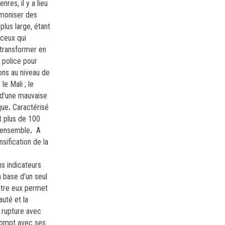
res, il y a lieu
rmoniser des
 plus large, étant
 ceux qui
 transformer en
 police pour
ions au niveau de
le Mali ; le
 d'une mauvaise
que
.
Caractérisé
t plus de 100
n ensemble
.
A
sification de la
ns indicateurs
a base d’un seul
entre eux permet
auté et la
a rupture avec
 rompt avec ses