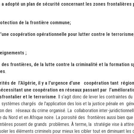
a adopté un plan de sécurité concernant les zones frontalières 
rotection de la frontière commune;
d’une coopération opérationnelle pour lutter contre le terrorisme,
seignements ;
es frontières, de la lutte contre la criminalité et la formation s
ces
.
rités de l’Algérie, il y a l’urgence d’une coopération tant régio
e nécessitant une coopération en réseaux passant par l’améliorat
frontalier et le terrorisme
. Il s’agit donc de lever les contraintes du
s systèmes chargés de l'application des lois et la justice pénale en géné
ion des réseaux du crime organisé. La collaboration inter-juridictionnell
du Nord et en Afrique noire. La porosité des frontières aussi bien que 
tières posent de grands problèmes. À terme, la stratégie vise à attir
 isoler les éléments criminels pour mieux les cibler tout en diminuant l