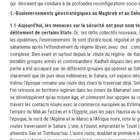
qui devraient qui conduire à de profondes reconfigurations socio
1.-Bouleversements géostratégiques au Maghreb et au Sah
1.1-Aujourd’hui, les menaces sur la sécurité ont pour nom t
délitement de certains Etats
. Or, les défis collectifs nouveaux
les épidémies, l’environnement. Ils sont d’ordre local, régional et
saharienne après l’effondrement du régime libyen, avec des conséq
complexe. Bien avant et surtout depuis la chute du régime de Kadh
installés groupes armés et contrebandiers. Kadhafi disparu des arm
partie a été accaparé par de différents groupes qui opèrent au Sa
clairement que de puis deux millénaires, le Sahara, cet espace déser
même l'époque romaine une route des chars le traversait déjà. Sel
l'on retrouve en territoire nigérien dans les zones de Mamanet sont
se développèrent qu'au moyen âge, et connurent leur apogée au co
travers les contacts noués avec le commerce européen au XVème
l'empire du Mali au Fezzan et à l'Egypte, puis les pays Haussa au s
l'époque, le nord de l'Algérie et le Maroc à l'Afrique noire, note le
routes traversaient le Sahara. L'une, à l'ouest, empruntait le Touat
atteindre Gao et Tombouctou. L'autre route, doublait la première à l'