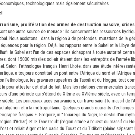
-économiques, technologiques mais également sécuritaires.
el
errorisme, prolifération des armes de destruction massive, crise
, sont une autre source de menace : ils concernent les ressources hydriqu
 global. Nous assistons dans la région à de profondes mutations de la gé
uences pour la région. Déjà, les rapports entre le Sahel et la Libye de
afi le Sahel est l'un de ces espaces échappant à toute autorité central
es, dont 15000 missiles sol-air étaient dans les entrepôts de l'armée l
hel.
Selon l'ethnologue français Henri Lhote, dans une étude intéressan
tique, a toujours constitué un pont entre l'Afrique du nord et l'Afrique n
on l'ethnologue, les gravures rupestres du Tassili et du Hoggar, tout c
 là pour attester cet état de fait. Mais les relations commerciales tran
urs d'une période qui s'étend du XIème au XVIème siècle, avec un temp
 siècle.
Les principaux axes caravaniers, qui traversaient le massif de l'Aï
ud algérien et à la métropolitaine. Quelques grands courants d'échanges r
 géographe français E. Grégoire, in ''Touaregs du Niger, le destin d'un myt
 (région d'Adrar) et le Tanezrouft (région située à l'ouest du massif du Ho
est et reliait Alger et les oasis du Touat et du Tidikelt (plaine séparant 