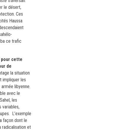
ste traversait
r le désert,
tection. Ces
 cités Haussa
 descendaient
sahélo-
ba ce trafic
 pour cette
our de
tage la situation
t impliquer les
e armée libyenne.
able avec le
Sahel, les
 variables,
oupes. L’exemple
a façon dont le
radicalisation et