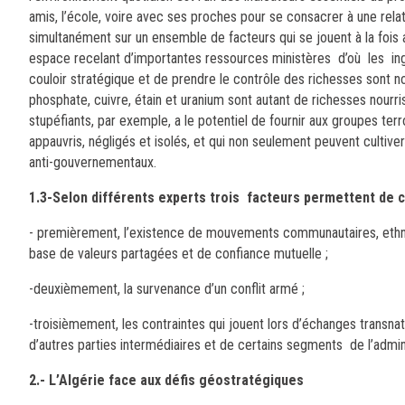
amis, l’école, voire avec ses proches pour se consacrer à une rela
simultanément sur un ensemble de facteurs qui se jouent à la fois a
espace recelant d’importantes ressources ministères d’où les ingé
couloir stratégique et de prendre le contrôle des richesses sont nom
phosphate, cuivre, étain et uranium sont autant de richesses nourri
stupéfiants, par exemple, a le potentiel de fournir aux groupes ter
appauvris, négligés et isolés, et qui non seulement peuvent cultiv
anti-gouvernementaux.
1.3-Selon différents experts trois facteurs permettent de c
- premièrement, l’existence de mouvements communautaires, ethnique
base de valeurs partagées et de confiance mutuelle ;
-deuxièmement, la survenance d’un conflit armé ;
-troisièmement, les contraintes qui jouent lors d’échanges transn
d’autres parties intermédiaires et de certains segments de l’admin
2.- L’Algérie face aux défis géostratégiques