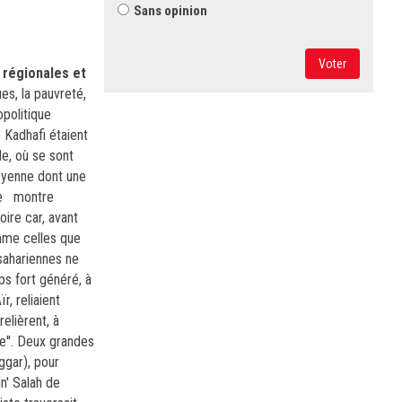
Sans opinion
Voter
s régionales et
es, la pauvreté,
opolitique
 Kadhafi étaient
e, où se sont
ibyenne dont une
te
montre
oire car, avant
omme celles que
ssahariennes ne
s fort généré, à
r, reliaient
elièrent, à
he''. Deux grandes
ggar), pour
In' Salah de