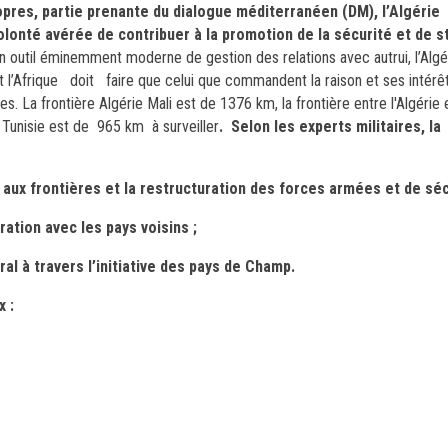
ropres, partie prenante du dialogue méditerranéen (DM), l’Algérie
olonté avérée de contribuer à la promotion de la sécurité et de st
un outil éminemment moderne de gestion des relations avec autrui, l’Alg
 l’Afrique doit faire que celui que commandent la raison et ses intérê
es. La frontière Algérie Mali est de 1376 km, la frontière entre l'Algérie
 Tunisie est de 965 km à surveiller
.
Selon les experts militaires, la
 aux frontières et la restructuration des forces armées et de séc
tion avec les pays voisins ;
al à travers l’initiative des pays de Champ.
 :