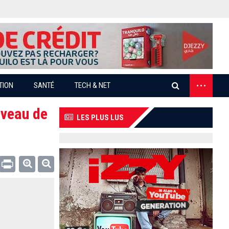
...
TION
SANTÉ
TECH & NET
iveau de
LES PLUS LUS
Email
Print