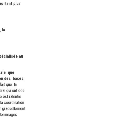
portant plus
 la
pécialisée au
nale que
ion des bases
 fait que la
ral qui ont des
e est ralentie
la coordination
er graduellement
es dommages