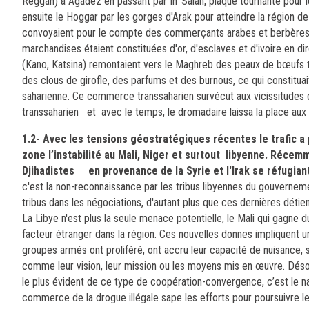
Reggan) à Agadez en passant par In' Salah, plaque tournante pour 
ensuite le Hoggar par les gorges d'Arak pour atteindre la région de 
convoyaient pour le compte des commerçants arabes et berbères 
marchandises étaient constituées d'or, d'esclaves et d'ivoire en di
(Kano, Katsina) remontaient vers le Maghreb des peaux de bœufs 
des clous de girofle, des parfums et des burnous, ce qui constituait
saharienne.
Ce commerce transsaharien survécut aux vicissitudes de 
transsaharien et avec le temps, le dromadaire laissa la place aux
1.2- Avec les tensions géostratégiques récentes le trafic a 
zone l’instabilité au Mali, Niger et surtout libyenne. Récem
Djihadistes en provenance de la Syrie et l'Irak se réfugiant
c'est la non-reconnaissance par les tribus libyennes du gouverneme
tribus dans les négociations, d'autant plus que ces dernières déti
La Libye n'est plus la seule menace potentielle, le Mali qui gagne d
facteur étranger dans la région. Ces nouvelles donnes impliquent un
groupes armés ont proliféré, ont accru leur capacité de nuisance, se
comme leur vision, leur mission ou les moyens mis en œuvre.
Déso
le plus évident de ce type de coopération-convergence, c’est le na
commerce de la drogue illégale sape les efforts pour poursuivre le