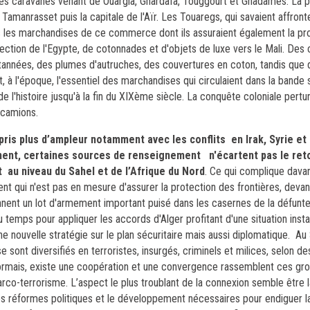
les caravanes venant de Ouargla, Ghardaïa, Touggourt et Ghadamès. La pi
Tamanrasset puis la capitale de l'Aïr.
Les Touaregs, qui savaient affronte
les marchandises de ce commerce dont ils assuraient également la pro
rection de l'Egypte, de cotonnades et d'objets de luxe vers le Mali. Des
tannées, des plumes d'autruches, des couvertures en coton, tandis que
, à l'époque, l'essentiel des marchandises qui circulaient dans la bande 
l'histoire jusqu'à la fin du XIXème siècle. La conquête coloniale pertur
 camions.
pris plus d’ampleur notamment avec les conflits en Irak, Syrie et
ment, certaines
sources de renseignement
n'écartent pas le ret
 au niveau du Sahel et de l’Afrique du Nord
. Ce qui complique davan
nt qui n'est pas en mesure d'assurer la protection des frontières, devan
ennent un lot d'armement important puisé dans les casernes de la défunt
u temps pour appliquer les accords d'Alger profitant d'une situation inst
e nouvelle stratégie sur le plan sécuritaire mais aussi diplomatique.
Au 
 sont diversifiés en terroristes, insurgés, criminels et milices, selon des
rmais, existe une coopération et une convergence rassemblent ces gr
rco-terrorisme. L’aspect le plus troublant de la connexion semble être l
s réformes politiques et le développement nécessaires pour endiguer la 