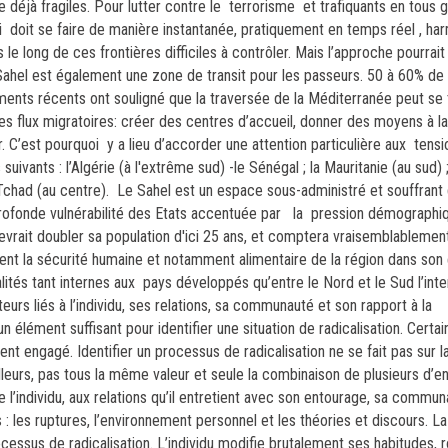
 déjà fragiles.
Pour lutter contre le terrorisme et trafiquants en tous gen
i
doit se faire de manière instantanée, pratiquement en temps réel , ha
le long de ces frontières difficiles à contrôler. Mais l’approche pourrait
Sahel est également une zone de transit pour les passeurs. 50 à 60% de
ements récents ont souligné que la traversée de la Méditerranée peut se
es flux migratoires: créer des centres d’accueil, donner des moyens à la
r.
C’est pourquoi y a lieu d’accorder une attention particulière aux tens
suivants : l’Algérie (à l'extrême sud)
-le Sénégal ; la Mauritanie (au sud) ; 
e Tchad (au centre).
Le Sahel est un espace sous-administré et souffrant
rofonde vulnérabilité des Etats accentuée par
la pression démographi
evrait doubler sa population d'ici 25 ans, et comptera vraisemblablemen
ment la sécurité humaine et notamment alimentaire de la région dans so
lités tant internes aux pays développés qu’entre le Nord et le Sud l’inten
teurs liés à l’individu, ses relations, sa communauté et son rapport à la
élément suffisant pour identifier une situation de radicalisation. Certai
nt engagé. Identifier un processus de radicalisation ne se fait pas sur l
ailleurs, pas tous la même valeur et seule la combinaison de plusieurs d’
de l’individu, aux relations qu’il entretient avec son entourage, sa commun
s : les ruptures, l’environnement personnel et les théories et discours. L
ocessus de radicalisation. L’individu modifie brutalement ses habitudes,