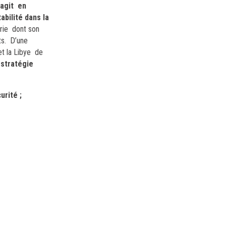
 agit en
abilité dans la
érie dont son
ts.
D’une
 et la Libye de
 stratégie
urité ;