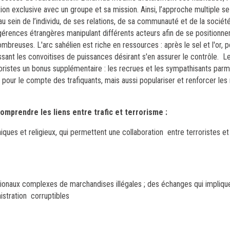
tion exclusive avec un groupe et sa mission.
Ainsi, l’approche multiple s
u sein de l’individu, de ses relations, de sa communauté et de la société
rences étrangères manipulant différents acteurs afin de se positionner
breuses. L'arc sahélien est riche en ressources : après le sel et l'or, pé
ssant les convoitises de puissances désirant s'en assurer le contrôle.
L
roristes un bonus supplémentaire : les recrues et les sympathisants parmi
er pour le compte des trafiquants, mais aussi populariser et renforcer l
omprendre les liens entre trafic et terrorisme :
s et religieux, qui permettent une collaboration entre terroristes et c
ationaux complexes de marchandises illégales ; des échanges qui impliqu
istration corruptibles