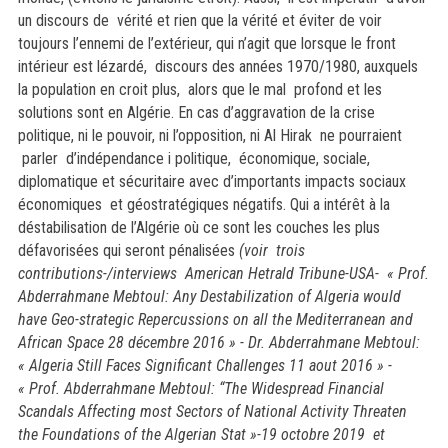
un discours de vérité et rien que la vérité et éviter de voir
toujours l’ennemi de l’extérieur, qui n’agit que lorsque le front
intérieur est lézardé, discours des années 1970/1980, auxquels
la population en croit plus, alors que le mal profond et les
solutions sont en Algérie. En cas d’aggravation de la crise
politique, ni le pouvoir, ni l’opposition, ni Al Hirak ne pourraient
parler d’indépendance i politique, économique, sociale,
diplomatique et sécuritaire avec d’importants impacts sociaux
économiques et géostratégiques négatifs. Qui a intérêt à la
déstabilisation de l’Algérie où ce sont les couches les plus
défavorisées qui seront pénalisées
(voir trois
contributions-/interviews American Hetrald Tribune-USA- «
Prof.
Abderrahmane Mebtoul: Any Destabilization of Algeria would
have Geo-strategic Repercussions on all the Mediterranean and
African Space 28 décembre 2016 » -
Dr. Abderrahmane Mebtoul:
« Algeria Still Faces Significant Challenges 11 aout 2016 » -
« Prof. Abderrahmane Mebtoul: “The Widespread Financial
Scandals Affecting most Sectors of National Activity Threaten
the Foundations of the Algerian Stat »-19 octobre 2019 et