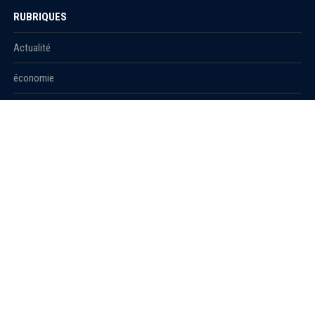
RUBRIQUES
Actualité
économie
Politique
International
Société
RUBRIQUES
Sport
Culture
Education