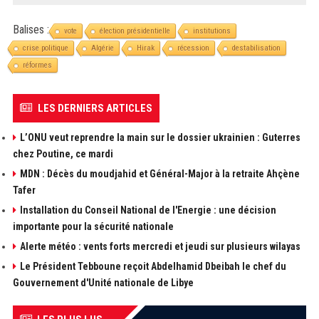
Balises :
vote
élection présidentielle
institutions
crise politique
Algérie
Hirak
récession
destabilisation
réformes
LES DERNIERS ARTICLES
L’ONU veut reprendre la main sur le dossier ukrainien : Guterres
chez Poutine, ce mardi
MDN : Décès du moudjahid et Général-Major à la retraite Ahçène
Tafer
Installation du Conseil National de l'Energie : une décision
importante pour la sécurité nationale
Alerte météo : vents forts mercredi et jeudi sur plusieurs wilayas
Le Président Tebboune reçoit Abdelhamid Dbeibah le chef du
Gouvernement d'Unité nationale de Libye