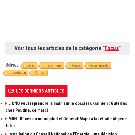
Voir tous les articles de la catégorie "
Focus
"
Balises :
décès
musulmans
France
enterrements
association
Tahara
LES DERNIERS ARTICLES
L’ONU veut reprendre la main sur le dossier ukrainien : Guterres
chez Poutine, ce mardi
MDN : Décès du moudjahid et Général-Major à la retraite Ahçène
Tafer
Installation du Conseil National de l'Energie : une décision