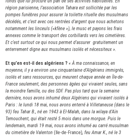
fonds que lui procure un pan de ses activités habituelles. En
région parisienne, l’association Tahara est sollicitée par les
pompes funèbres pour assurer la toilette rituelle des musulmans
décédés, et c’est avec ces rentrées d’argent que nous achetons
notamment les linceuls («kfène »), le musc et payons les frais
annexes comme le transport des corbillards vers les cimetières.
Et c’est surtout ce qui nous permet d’assurer gratuitement un
enterrement digne aux musulmans isolés et nécessiteux ».
Et qu'en est-il des algériens ?
« À ma connaissance, en
moyenne, il y a environ une cinquantaine d’Algériens immigrés,
isolés et sans ressources, qui meurent chaque année en Île-de-
France seulement, des personnes âgées qui vivaient seules, sans
la moindre famille, ou des SDF. Pas plus tard que la semaine
dernière, nous avons inhumé deux Algériens qui vivaient isolés à
Paris : le lundi 18 mai, nous avons enterré à Villetaneuse (dans le
93) feu Tahar B., né en 1943 à El-Malah, dans la wilaya d’Aïn
Temouchent, qui était resté 5 mois dans une morgue. Puis le
lendemain, mardi 19 mai, nous avons inhumé au carré musulman
du cimetière de Valenton
(Ile-de-France)
, feu Amar K., né le 3