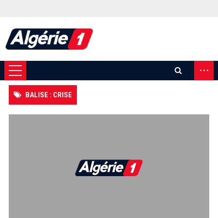
...
BALISE : CRISE