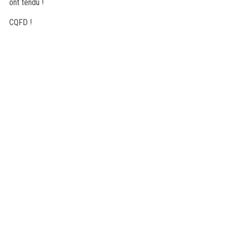
ont tendu !
CQFD !