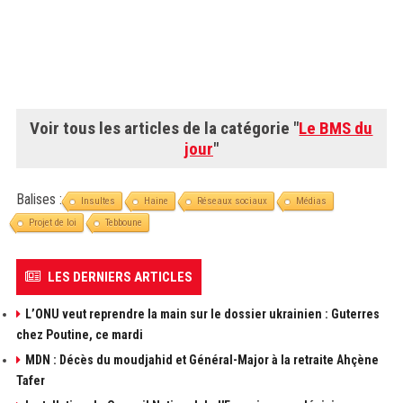
Voir tous les articles de la catégorie "
Le BMS du
jour
"
Balises :
Insultes
Haine
Réseaux sociaux
Médias
Projet de loi
Tebboune
LES DERNIERS ARTICLES
L’ONU veut reprendre la main sur le dossier ukrainien : Guterres
chez Poutine, ce mardi
MDN : Décès du moudjahid et Général-Major à la retraite Ahçène
Tafer