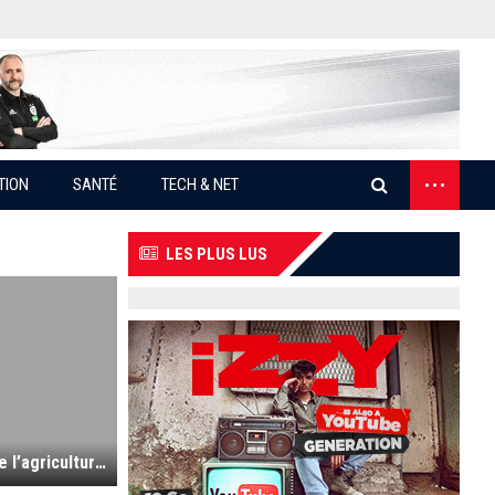
...
TION
SANTÉ
TECH & NET
LES PLUS LUS
Sipsa Agrisime-Agrofood : la jonction entre l’agriculture et l’industrie en perspective