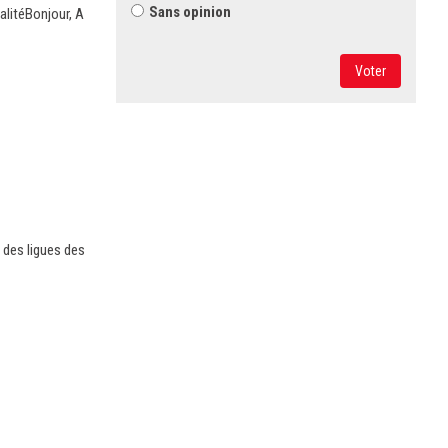
Sans opinion
alitéBonjour, A
Voter
 des ligues des