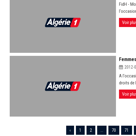
FidH - Mo
l'occasion
Voir plu
Femmes 
2012-
A l'occas
droits de
Voir plu
‹
1
2
...
70
71