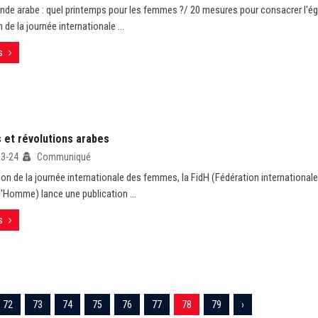
nde arabe : quel printemps pour les femmes ?/ 20 mesures pour consacrer l'ég
 de la journée internationale ...
s
et révolutions arabes
03-24
Communiqué
ion de la journée internationale des femmes, la FidH (Fédération internationale
 l'Homme) lance une publication ...
s
72
73
74
75
76
77
78
79
›