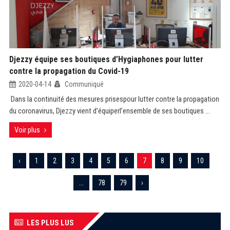
Djezzy équipe ses boutiques d’Hygiaphones pour lutter
contre la propagation du Covid-19
2020-04-14
Communiqué
Dans la continuité des mesures prisespour lutter contre la propagation
du coronavirus, Djezzy vient d’équiperl’ensemble de ses boutiques ...
Voir plus
‹
1
2
3
4
5
6
7
8
9
10
...
78
79
›
LES PLUS LUS