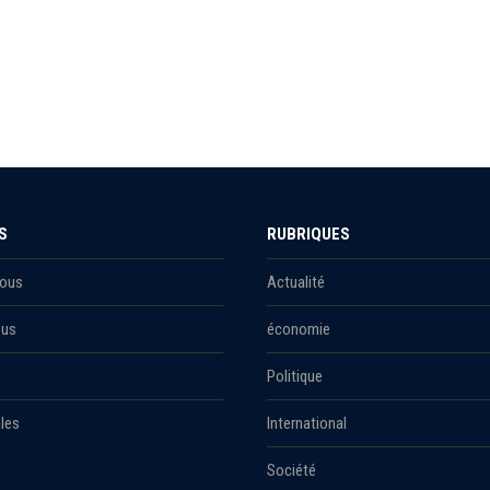
S
RUBRIQUES
Nous
Actualité
ous
économie
Politique
les
International
Société