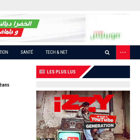
...
TION
SANTÉ
TECH & NET
LES PLUS LUS
céans