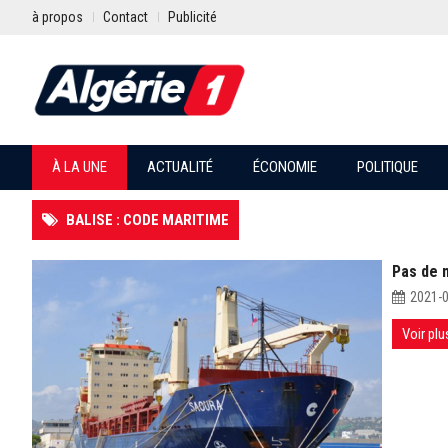
à propos
Contact
Publicité
À LA UNE
ACTUALITÉ
ÉCONOMIE
POLITIQUE
BALISE : CODE MARITIME
Pas de m
2021-
Voir plu