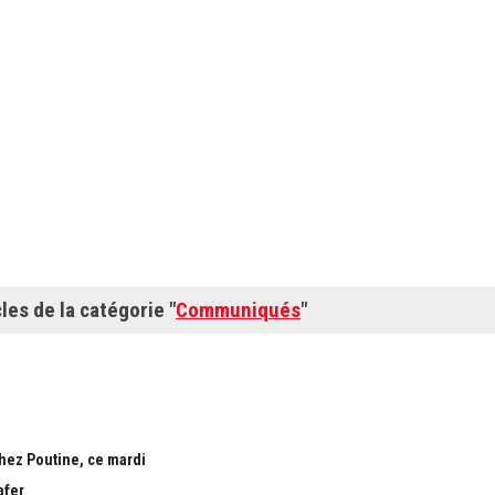
cles de la catégorie "
Communiqués
"
chez Poutine, ce mardi
afer