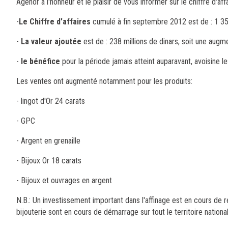
Agenor a l'honneur et le plaisir de vous informer sur le chiffre d'aff
-
Le Chiffre d'affaires
cumulé à fin septembre 2012 est de : 1 350
-
La valeur ajoutée
est de : 238 millions de dinars, soit une augm
-
le bénéfice
pour la période jamais atteint auparavant, avoisine le
Les ventes ont augmenté notamment pour les produits:
- lingot d'Or 24 carats
- GPC
- Argent en grenaille
- Bijoux Or 18 carats
- Bijoux et ouvrages en argent
N.B.: Un investissement important dans l'affinage est en cours de 
bijouterie sont en cours de démarrage sur tout le territoire national