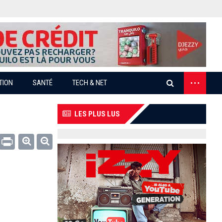
...
TION
SANTÉ
TECH & NET
LES PLUS LUS
Email
Print