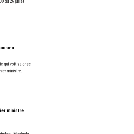
0 du 26 juillet
unisien
e qui voit sa crise
mier ministre.
ier ministre
e Hichem Mechichi