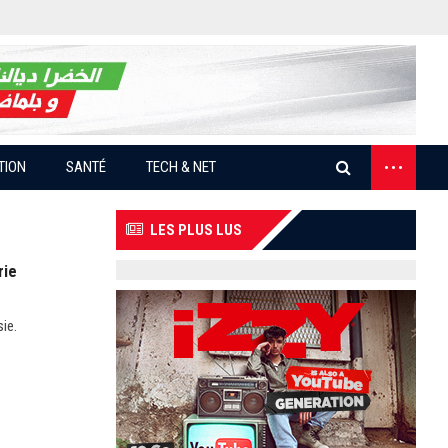
...
TION
SANTÉ
TECH & NET
LES PLUS LUS
rie
sie.