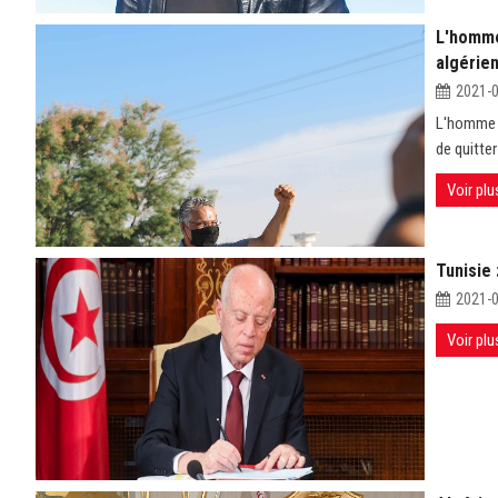
L'homme 
algérie
2021-
L'homme d'
de quitter
Voir plu
Tunisie 
2021-
Voir plu