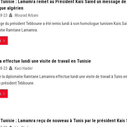
-Tunisie : Lamamra remet au Président Kaïs Saïed un message de
ue algérien
08-23
Mourad Arbani
e du président Tebboune a été remis lundi à son homologue tunisien Kaïs Saï
matie Ramtane Lamamra.
s
effectue lundi une visite de travail en Tunisie
08-23
Kaci Haider
e la diplomatie Ramtane Lamamra effectue lundi une visite de travail à Tunis en
u président Tebboune.
s
Tunisie : Lamamra reçu de nouveau à Tunis par le président Kais 