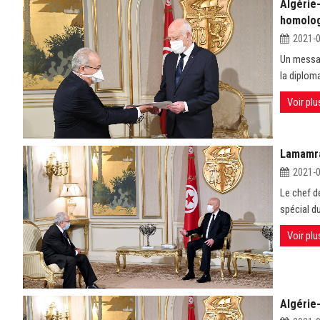
Algérie
homolog
2021-
Un messag
la diplo
Voir plu
Lamamra 
2021-
Le chef d
spécial d
Voir plu
Algérie-