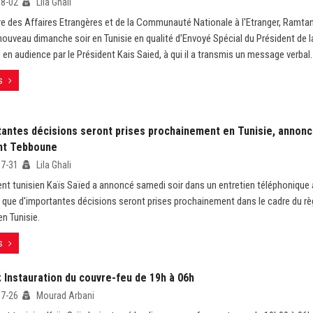
08-02
Lila Ghali
re des Affaires Etrangères et de la Communauté Nationale à l'Etranger, Ramt
nouveau dimanche soir en Tunisie en qualité d’Envoyé Spécial du Président de la
 en audience par le Président Kais Saied, à qui il a transmis un message verbal.
s
tantes décisions seront prises prochainement en Tunisie, annonc
nt Tebboune
07-31
Lila Ghali
ent tunisien Kaïs Saïed a annoncé samedi soir dans un entretien téléphonique 
que d'importantes décisions seront prises prochainement dans le cadre du règ
en Tunisie.
s
: Instauration du couvre-feu de 19h à 06h
07-26
Mourad Arbani