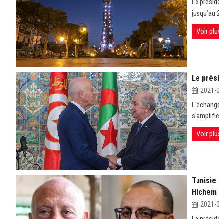
Le présid
jusqu’au 
Voir plu
Le prés
2021-
L'échange 
s'amplifie
Voir plu
Tunisie 
Hichem 
2021-
Le présid