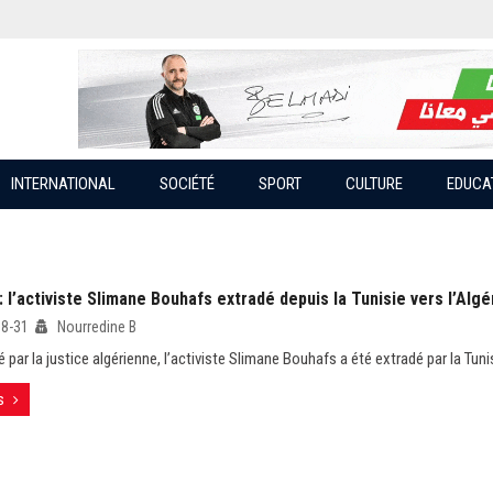
INTERNATIONAL
SOCIÉTÉ
SPORT
CULTURE
EDUCA
: l’activiste Slimane Bouhafs extradé depuis la Tunisie vers l’Algé
08-31
Nourredine B
par la justice algérienne, l’activiste Slimane Bouhafs a été extradé par la Tuni
s