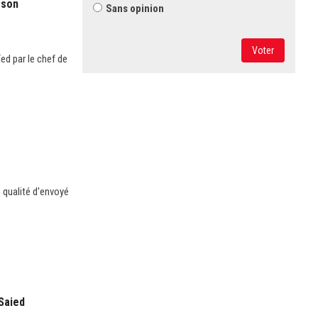
 son
Sans opinion
Voter
ed par le chef de
 qualité d'envoyé
Saied