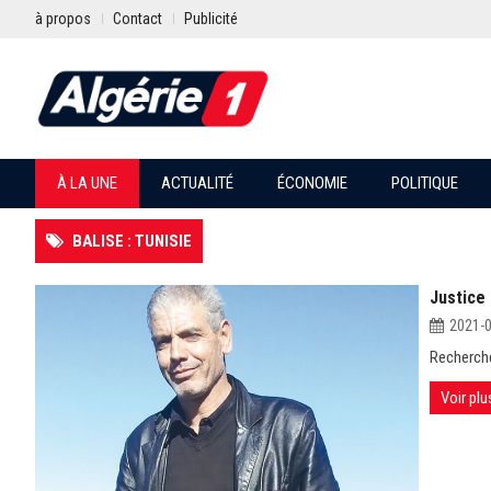
à propos
Contact
Publicité
À LA UNE
ACTUALITÉ
ÉCONOMIE
POLITIQUE
BALISE : TUNISIE
Justice 
2021-
Recherché 
Voir plu