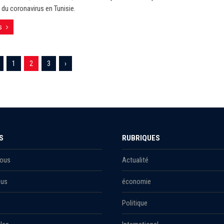
du coronavirus en Tunisie.
s
1
2
3
›
S
RUBRIQUES
Nous
Actualité
ous
économie
Politique