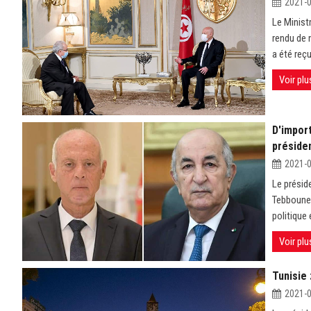
2021-
Le Minist
rendu de 
a été reçu
Voir plu
D'impor
préside
2021-
Le présid
Tebboune 
politique 
Voir plu
Tunisie 
2021-