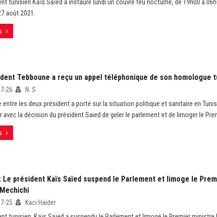
ent tunisien Kaïs Saïed a instauré lundi un couvre feu nocturne, de 19h00 à 06h0
27 août 2021.
s
ident Tebboune a reçu un appel téléphonique de son homologue t
07-26
N. S
entre les deux président a porté sur la situation politique et sanitaire en Tunisi
r avec la décision du président Saied de geler le parlement et de limoger le Pre
s
: Le président Kaïs Saïed suspend le Parlement et limoge le Prem
Mechichi
07-25
Kaci Haider
ent tunisien, Kaïs Saïed a suspendu le Parlement et limogé le Premier ministr