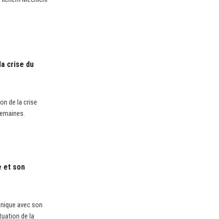
la crise du
on de la crise
semaines.
e et son
honique avec son
tuation de la