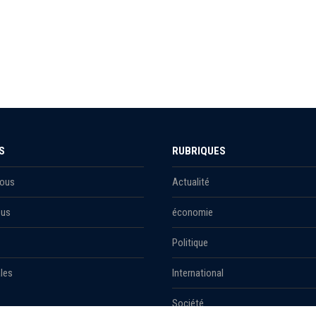
S
RUBRIQUES
Nous
Actualité
ous
économie
Politique
les
International
Société