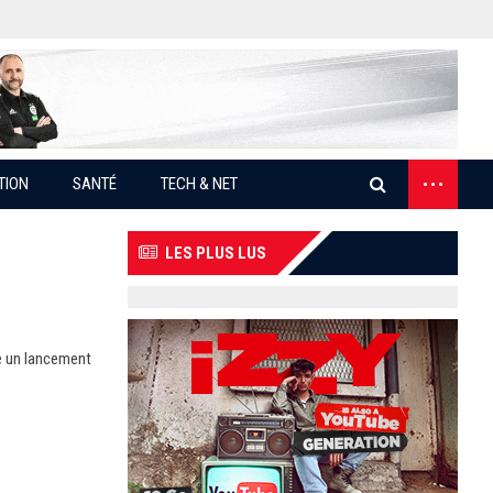
...
TION
SANTÉ
TECH & NET
LES PLUS LUS
re un lancement